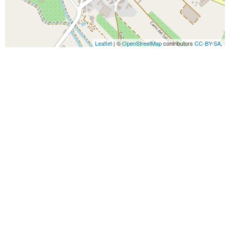
Leaflet
| ©
OpenStreetMap
contributors
CC-BY-SA
,