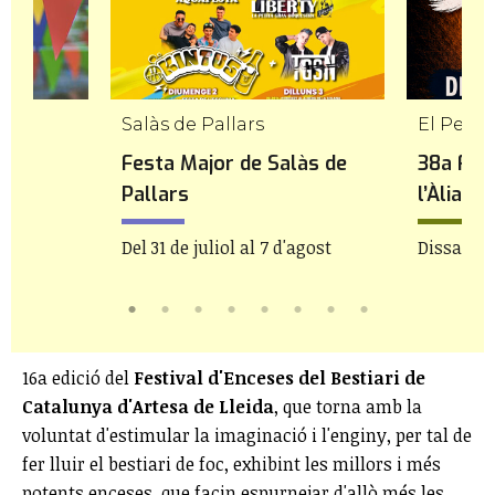
Salàs de Pallars
El Perel
 de
Festa Major de Salàs de
38a Fes
Pallars
l’Àlia
Del 31 de juliol al 7 d'agost
Dissabte 
16a edició del
Festival d'Enceses del Bestiari de
Catalunya d'Artesa de Lleida
, que torna amb la
voluntat d'estimular la imaginació i l'enginy, per tal de
fer lluir el bestiari de foc, exhibint les millors i més
potents enceses, que facin espurnejar d'allò més les