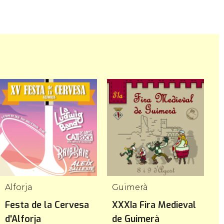
Alforja
Guimerà
C
Festa de la Cervesa
XXXIa Fira Medieval
F
d'Alforja
de Guimerà
C