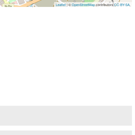
Leaflet
| ©
OpenStreetMap
contributors
CC-BY-SA
,