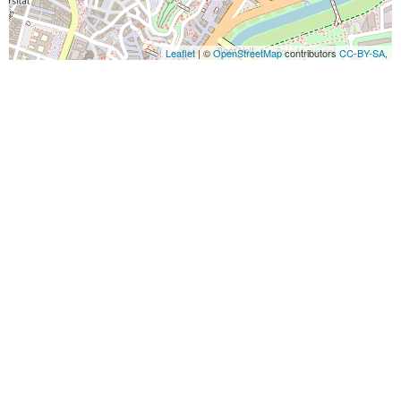
Leaflet
| ©
OpenStreetMap
contributors
CC-BY-SA
,