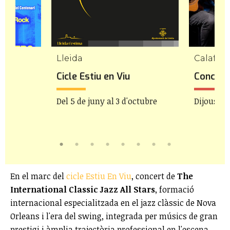
Lleida
Calafell
de
Cicle Estiu en Viu
Concert
Del 5 de juny al 3 d'octubre
Dijous 6 d
En el marc del
cicle Estiu En Viu
, concert de
The
International Classic Jazz All Stars
, formació
internacional especialitzada en el jazz clàssic de Nova
Orleans i l'era del swing, integrada per músics de gran
prestigi i àmplia trajectòria professional en l'escena