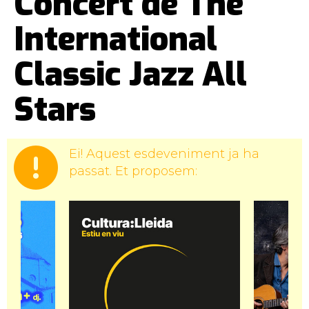
Concert de The
International
Classic Jazz All
Stars
Ei! Aquest esdeveniment ja ha
passat. Et proposem: