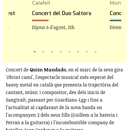
mp
Calafell
Mont-ro
icFest
Concert del Duo Saltors
Concert 
agost
Dijous 6 d'agost, 21h
Divendres
Concert de
Quim Mandado
, en el marc de la seva gira
'Obrint camí', l'espectacle musical més esperat del
heavy metal en català que presenta la trajectòria del
cantant, músic i compositor, des dels inicis de
Sangtraït, passant per Guardians-Lgp i fins a
l'actualitat al capdavant de la nova banda on
l'acompanyen 2 dels seus fills (Guillem a la bateria i
Ferran a la guitarra) i l'incombustible company de