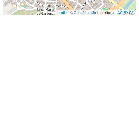
Leaflet
| ©
OpenStreetMap
contributors
CC-BY-SA
,