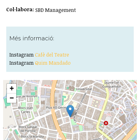
Col·labora:
SBD Management
Més informació:
Instagram
Cafè del Teatre
Instagram
Quim Mandado
+
−