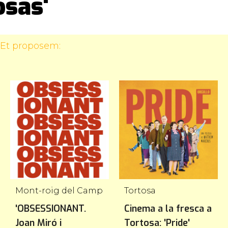
osas'
 Et proposem:
Mont-roig del Camp
Tortosa
'OBSESSIONANT.
Cinema a la fresca a
Joan Miró i
Tortosa: 'Pride'