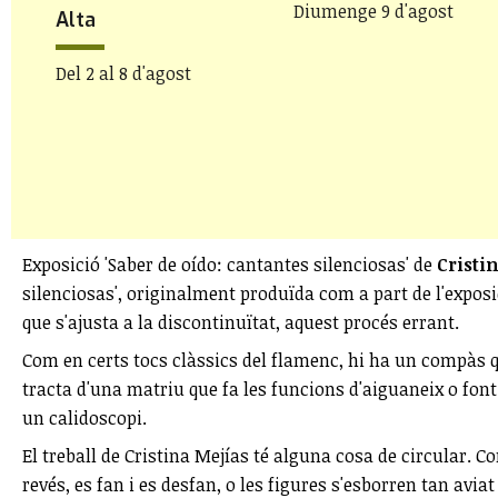
Diumenge 9 d'agost
Alta
Del 2 al 8 d'agost
Exposició 'Saber de oído: cantantes silenciosas' de
Cristi
silenciosas', originalment produïda com a part de l'exposic
que s'ajusta a la discontinuïtat, aquest procés errant.
Com en certs tocs clàssics del flamenc, hi ha un compàs 
tracta d'una matriu que fa les funcions d'aiguaneix o fon
un calidoscopi.
El treball de Cristina Mejías té alguna cosa de circular. C
revés, es fan i es desfan, o les figures s'esborren tan avi