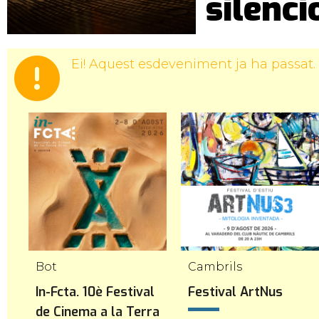
silenci
Ei! Aquest esdeveniment ja ha passat.
Bot
Cambrils
In-Fcta. 10è Festival
Festival ArtNus
de Cinema a la Terra