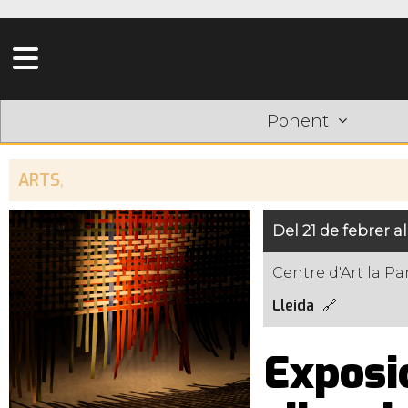
Ponent
ARTS
,
Del 21 de febrer a
Centre d'Art la P
Lleida
Exposic