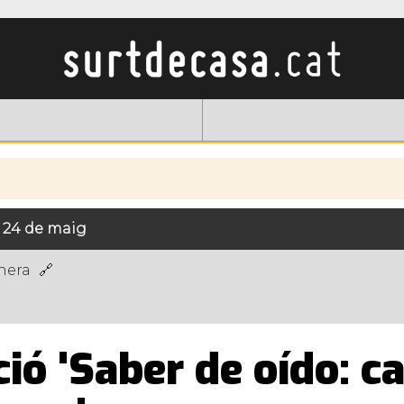
l 24 de maig
anera
ió 'Saber de oído: c