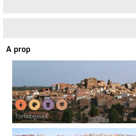
A prop
En
Museus
Patrimoni
Pobles
Torrebesses
família
amb
encant