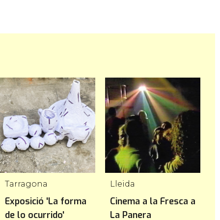
Tarragona
Lleida
T
Exposició 'La forma
Cinema a la Fresca a
C
de lo ocurrido'
La Panera
T