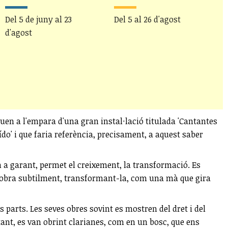
f
Del 5 de juny al 23
Del 5 al 26 d'agost
d'agost
D
2
uen a l'empara d'una gran instal·lació titulada 'Cantantes
ído' i que faria referència, precisament, a aquest saber
 a garant, permet el creixement, la transformació. Es
 l'obra subtilment, transformant-la, com una mà que gira
s parts. Les seves obres sovint es mostren del dret i del
stant, es van obrint clarianes, com en un bosc, que ens