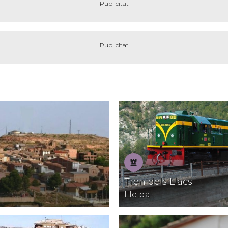
Patrimoni
Tren dels Llacs
Lleida