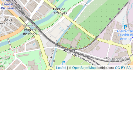
Leaflet
| ©
OpenStreetMap
contributors
CC-BY-SA
,