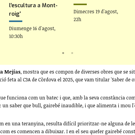
l'escultura a Mont-
Dimecres 19 d'agost,
roig'
22h
Diumenge 16 d'agost,
10:30h
na Mejías
, mostra que es compon de diverses obres que se sit
ió feta al C3A de Còrdova el 2025, que vam titular 'Saber de o
que funciona com un batec i que, amb la seva constància com
t: un saber que bull, gairebé inaudible, i que alimenta i mou
om en una teranyina, resulta difícil prioritzar-ne alguna de le
at com es comencen a dibuixar. I en el seu quefer gairebé con