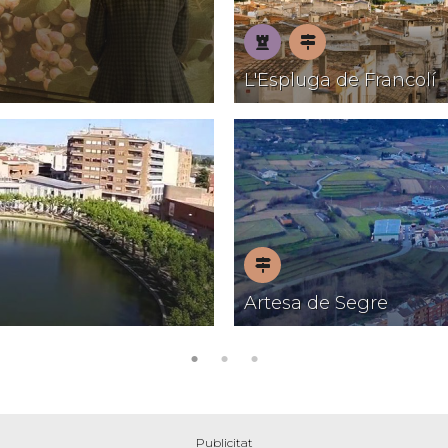
Patrimoni
Pobles
L'Espluga de Francolí
amb
encant
Pobles
Artesa de Segre
amb
encant