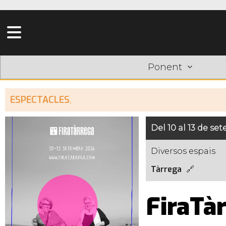
Ponent
ESPECTACLES
,
Del 10 al 13 de se
Diversos espais
Tàrrega
FiraTà