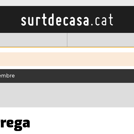
tembre
rrega