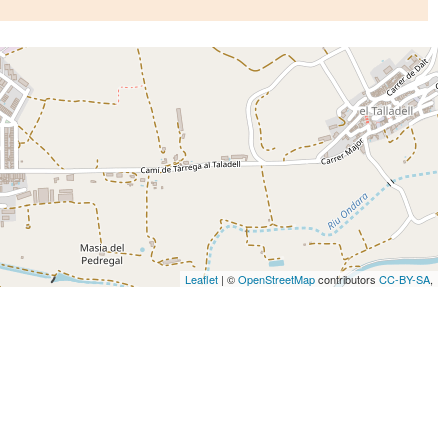
Leaflet
| ©
OpenStreetMap
contributors
CC-BY-SA
,