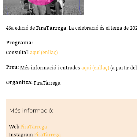
46a edició de
FiraTàrrega
. La celebració és el lema de 20
Programa:
Consulta'l
aquí (enllaç)
Preu:
Més informació i entrades
aquí (enllaç)
(a partir del
Organitza:
FiraTàrrega
Més informació:
Web
FiraTàrrega
Instagram
FiraTàrrega