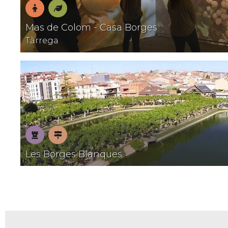
En
Natura
Mas de Colom - Casa Borges
família
Tàrrega
Patrimoni
Pobles
Les Borges Blanques
amb
encant