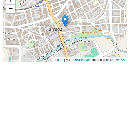
−
Leaflet
| ©
OpenStreetMap
contributors
CC-BY-SA
,