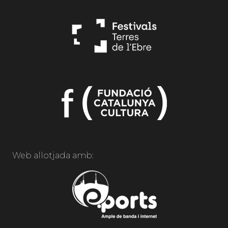
Web allotjada amb: