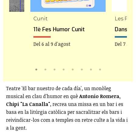
Cunit
Les Pile
11è Fes Humor Cunit
Danseu 
re
Del 6 al 9 d'agost
Del 7 al 9
Teatre 'El bar nuestro de cada día', un monòleg
musical en clau d'humor en què
Antonio Romera,
Chipi "La Canalla"
, recrea una missa en un bar i es
basa en la litúrgia catòlica per sacralitzar els bars i
reivindicar-los com a temples on retre culte a la vida i
a la gent.