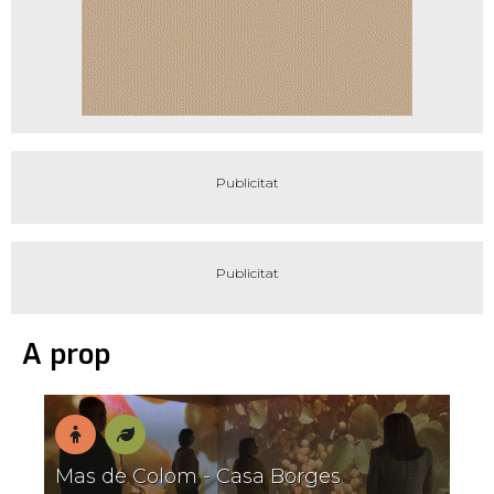
A prop
En
Natura
Mas de Colom - Casa Borges
família