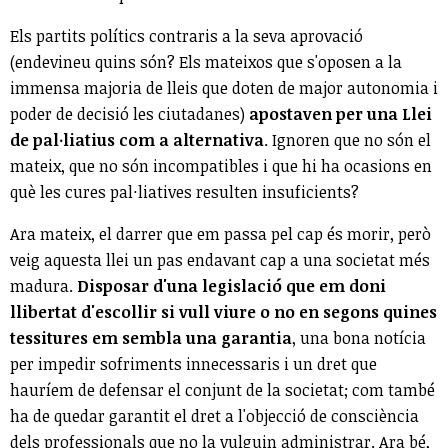
Els partits polítics contraris a la seva aprovació
(endevineu quins són? Els mateixos que s'oposen a la
immensa majoria de lleis que doten de major autonomia i
poder de decisió les ciutadanes)
apostaven per una Llei
de pal·liatius com a alternativa
. Ignoren que no són el
mateix, que no són incompatibles i que hi ha ocasions en
què les cures pal·liatives resulten insuficients?
Ara mateix, el darrer que em passa pel cap és morir, però
veig aquesta llei un pas endavant cap a una societat més
madura.
Disposar d'una legislació que em doni
llibertat d'escollir si vull viure o no en segons quines
tessitures em sembla una garantia
, una bona notícia
per impedir sofriments innecessaris i un dret que
hauríem de defensar el conjunt de la societat; com també
ha de quedar garantit el dret a l'objecció de consciència
dels professionals que no la vulguin administrar. Ara bé,