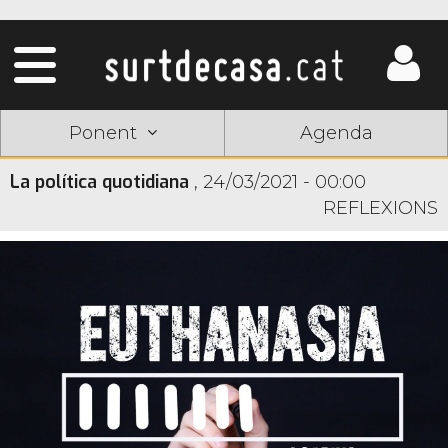
Ponent
Agenda
La política quotidiana
,
24/03/2021 - 00:00
REFLEXIONS