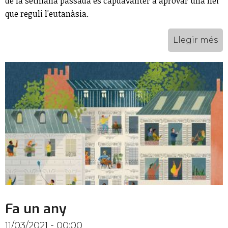
de la setmana passada és capdavanter a aprovar una llei
que reguli l'eutanàsia.
Llegir més
Fa un any
11/03/2021 - 00:00