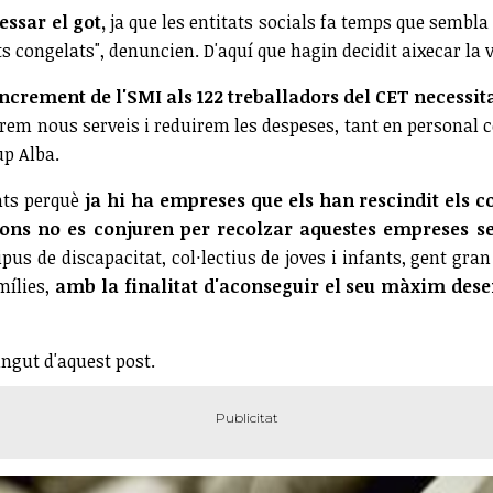
essar el got,
ja que les entitats socials fa temps que sembl
s congelats", denuncien. D'aquí que hagin decidit aixecar la ve
'increment de l'SMI als 122 treballadors del CET necessit
irem nous serveis i reduirem les despeses, tant en personal c
up Alba.
nts perquè
ja hi ha empreses que els han rescindit els c
cions no es conjuren per recolzar aquestes empreses s
us de discapacitat, col·lectius de joves i infants, gent gran a
mílies,
amb la finalitat d'aconseguir el seu màxim des
ingut d'aquest post.