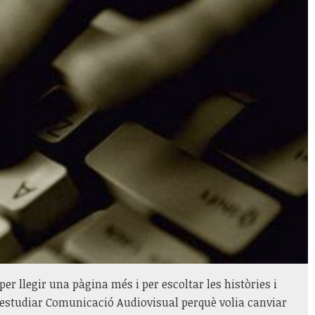
r llegir una pàgina més i per escoltar les històries i
r estudiar Comunicació Audiovisual perquè volia canviar