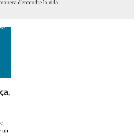
manera d'entendre la vida.
ça,
ue
r un