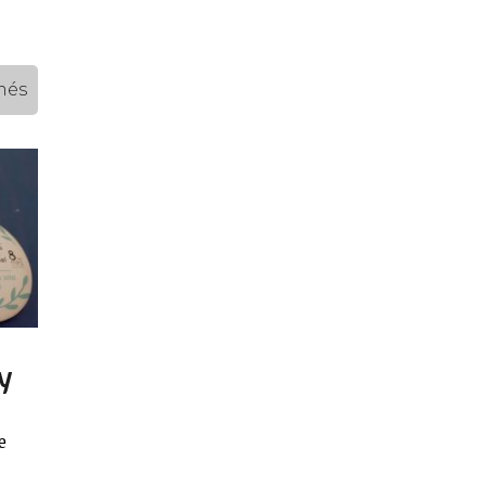
més
y
e