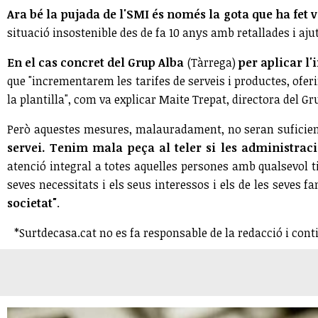
Ara bé la pujada de l'SMI és només la gota que ha fet v
situació insostenible des de fa 10 anys amb retallades i ajut
En el cas concret del Grup Alba
(Tàrrega)
p
er aplicar l
que "incrementarem les tarifes de serveis i productes, ofer
la plantilla", com va explicar Maite Trepat, directora del Gr
Però aquestes mesures, malauradament, no seran suficie
servei. Tenim mala peça al teler si les administra
atenció integral a totes aquelles persones amb qualsevol tip
seves necessitats i els seus interessos i els de les seves fa
societat"
.
*Surtdecasa.cat no es fa responsable de la redacció i cont