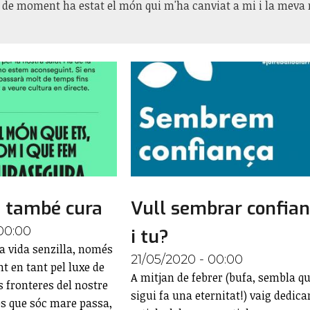
 de moment ha estat el món qui m'ha canviat a mi i la meva 
a també cura
Vull sembrar confian
00:00
i tu?
na vida senzilla, només
21/05/2020 - 00:00
t en tant pel luxe de
A mitjan de febrer (bufa, sembla q
es fronteres del nostre
sigui fa una eternitat!) vaig dedica
es que sóc mare passa,