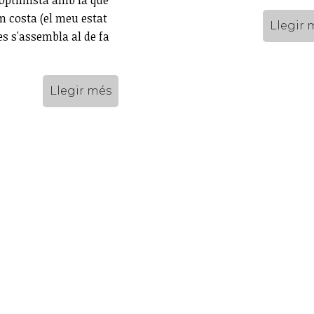
optimista amb la que
m costa (el meu estat
Llegir 
es s'assembla al de fa
Llegir més