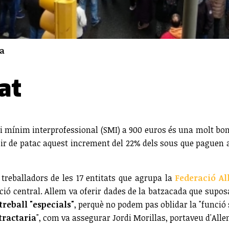
da
at
ri mínim interprofessional (SMI) a 900 euros és una molt bon
mir de patac aquest increment del 22% dels sous que paguen al
 treballadors de les 17 entitats que agrupa la
Federació A
ació central. Allem va oferir dades de la batzacada que supo
treball "especials"
, perquè no podem pas oblidar la "funció 
tractaria
", com va assegurar Jordi Morillas, portaveu d'Alle