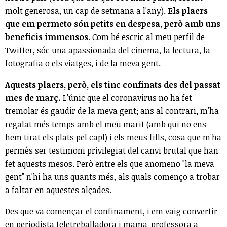
molt generosa, un cap de setmana a l'any).
Els plaers
que em permeto són petits en despesa, però amb uns
beneficis immensos
. Com bé escric al meu perfil de
Twitter, sóc una apassionada del cinema, la lectura, la
fotografia o els viatges, i de la meva gent.
Aquests plaers, però, els tinc confinats des del passat
mes de març.
L'únic que el coronavirus no ha fet
tremolar és gaudir de la meva gent; ans al contrari, m'ha
regalat més temps amb el meu marit (amb qui no ens
hem tirat els plats pel cap!) i els meus fills, cosa que m'ha
permès ser testimoni privilegiat del canvi brutal que han
fet aquests mesos. Però entre els que anomeno "la meva
gent" n'hi ha uns quants més, als quals començo a trobar
a faltar en aquestes alçades.
Des que va començar el confinament, i em vaig convertir
en periodista teletreballadora i mama-professora a