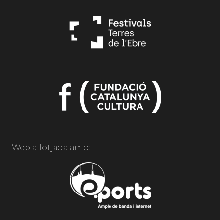
Web allotjada amb: