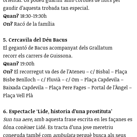
gaudir d’aquesta trobada tan especial.
Quan?
18:30-19:30h
On?
Racó de la família
5. Cercavila del Déu Bacus
El gegantó de Bacus acompanyat dels Grallatum
recorr els carrers de Guissona.
Quan?
19:00h
On?
El recorregut va des de l’Ateneu – c/ Bisbal – Plaça
Bisbe Benlloch – c/ Fluvià – c/ Om – Plaça Capdevila –
Baixada Capdevila – Plaça Pere Fages – Portal de l’Àngel –
Plaça Vell Plà
6. Espectacle ‘Lide, historia d’una prostituta’
Sun tua aere
, amb aquesta frase escrita en les façanes es
dóna conèixer Lidé. Es tracta d’una jove meretriu
coneguda també com
ambulata
perquè busca als seus