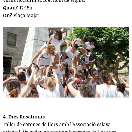
Quan?
12:15h
On?
Plaça Major
4. Dies Rosationis
Taller de corones de flors amb l’Associació eslava
oriental. Us podeu guarnir amb corones de flors per