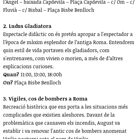
l’Àngel – baixada Capdevila – Plaça Capdevila – c/ Om – c/
Fluvià – c/ Bisbal – Plaça Bisbe Benlloch
2. Ludus Gladiatora
Espectacle didàctic on és pretén apropar a l'espectador a
l’època de màxim esplendor de l’antiga Roma. Entendrem
quin estil de vida portaven els gladiadors, com
s'entrenaven, com vivien o morien, a més de d’altres
explicacions curioses.
Quan?
11:00, 13:00, 18:00h
On?
Plaça Bisbe Benlloch
3. Vigiles, cos de bombers a Roma
Recreació històrica que ens porta a les situacions més
complicades que existien aleshores. Davant de la
problemàtica que causaven els incendis, August va
establir i va renovar l'antic cos de bombers anomenat
Virilis nocturni sota el nom de Vigilis.