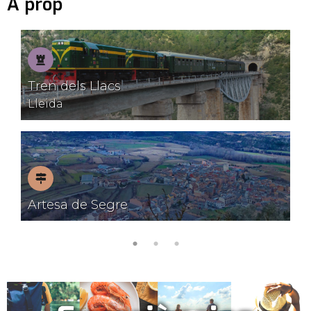
A prop
Patrimoni
Tren dels Llacs
Lleida
Pobles
Artesa de Segre
amb
encant