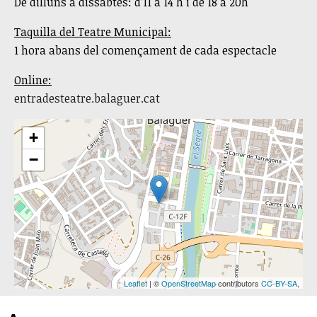
De dilluns a dissabtes: d’11 a 14 h i de 18 a 20h
Taquilla del Teatre Municipal:
1 hora abans del començament de cada espectacle
Online:
entradesteatre.balaguer.cat
+
−
Leaflet
| ©
OpenStreetMap
contributors
CC-BY-SA
,