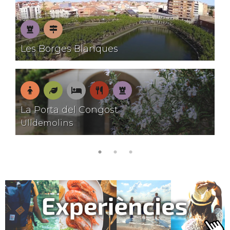
Patrimoni
Pobles
Les Borges Blanques
amb
encant
En
Natura
On
On
Patrimoni
La Porta del Congost
família
dormir
menjar
Ulldemolins