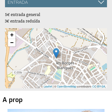
ENTRADA
5€ entrada general
3€ entrada reduïda
+
−
Leaflet
| ©
OpenStreetMap
contributors
CC-BY-SA
,
A prop