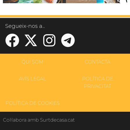
Segueix-nos a...
QUI SOM
CONTACTA
AVÍS LEGAL
POLÍTICA DE
PRIVACITAT
POLÍTICA DE COOKIES
Col·labora amb Surtdecasa.cat