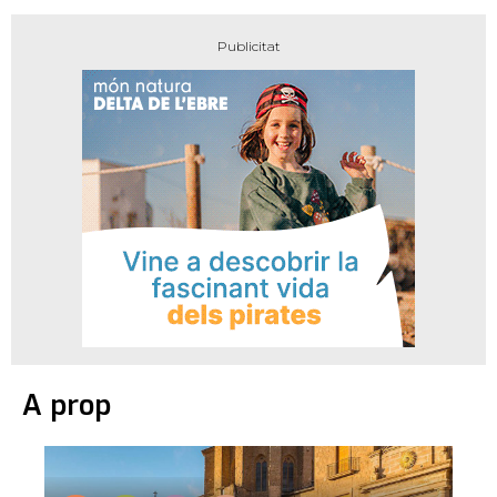
A prop