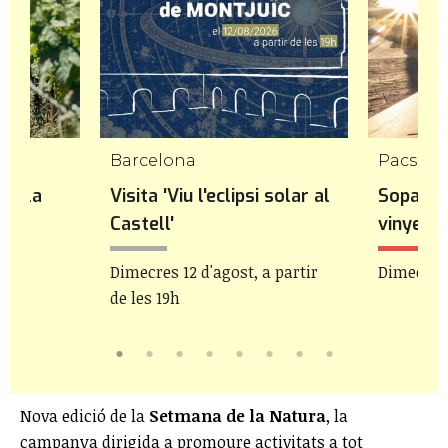
Barcelona
Pacs de
 a la
Visita 'Viu l'eclipsi solar al
Sopar de
Castell'
vinyes 
bre
Dimecres 12 d'agost, a partir
Dimecres 
de les 19h
Nova edició de la
Setmana de la Natura
, la
campanya dirigida a promoure activitats a tot