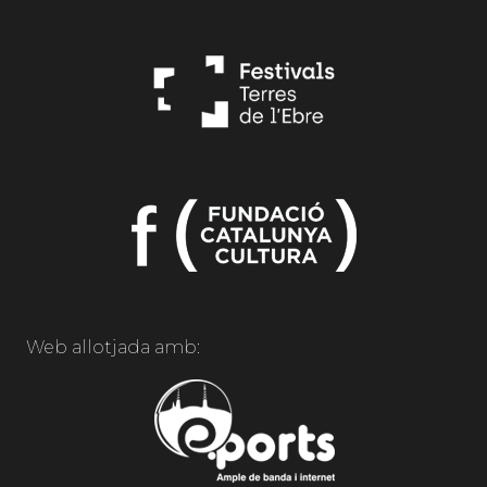
Web allotjada amb: