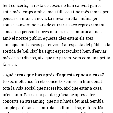
fent concerts, la resta de coses no han canviat gaire.
Estic més temps amb el meu fill Leo i tinc més temps per
pensar en música nova. La meva parella i mànager
Louise Sansom no para de currar a saco reprogramant
concerts i pensant noves maneres de comunicar-nos
amb el nostre públic. Aquests dies estem els tres
empaquetant discos per enviar. La resposta del públic a la
sortida de 'Cel Clar' ha sigut espectacular i hem d'enviar
més de 300 discos, així que no parem. Som com una petita
fàbrica.
- Què creus que has après d'aquesta època a casa?
Jo sóc molt casolà i els concerts sempre m'han donat
tota la vida social que necessito, així que estar a casa
m'encanta. Per sort o per desgràcia he après a fer
concerts en streaming, que no n'havia fet mai. Sembla
simple però has de controlar la llum, el so, el fons. No