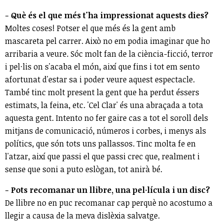
- Què és el que més t'ha impressionat aquests dies?
Moltes coses! Potser el que més és la gent amb
mascareta pel carrer. Això no em podia imaginar que ho
arribaria a veure. Sóc molt fan de la ciència-ficció, terror
i pel·lis on s'acaba el món, així que fins i tot em sento
afortunat d'estar sa i poder veure aquest espectacle.
També tinc molt present la gent que ha perdut éssers
estimats, la feina, etc. 'Cel Clar' és una abraçada a tota
aquesta gent. Intento no fer gaire cas a tot el soroll dels
mitjans de comunicació, números i corbes, i menys als
polítics, que són tots uns pallassos. Tinc molta fe en
l'atzar, així que passi el que passi crec que, realment i
sense que soni a puto eslògan, tot anirà bé.
- Pots recomanar un llibre, una pel·lícula i un disc?
De llibre no en puc recomanar cap perquè no acostumo a
llegir a causa de la meva dislèxia salvatge.