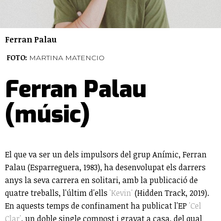
Ferran Palau
FOTO:
MARTINA MATENCIO
Ferran Palau
(músic)
El que va ser un dels impulsors del grup Anímic, Ferran
Palau (Esparreguera, 1983), ha desenvolupat els darrers
anys la seva carrera en solitari, amb la publicació de
quatre treballs, l'últim d'ells
'Kevin'
(
Hidden
Track, 2019
).
En aquests temps de confinament ha publicat l'EP
'Cel
Clar'
, un doble single compost i gravat a casa, del qual