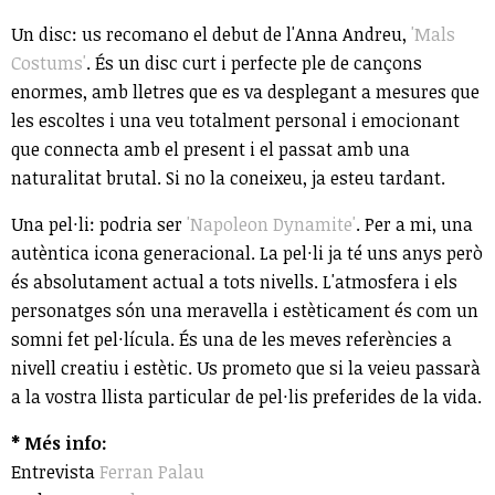
Un disc: us recomano el debut de l'Anna Andreu,
'Mals
Costums'
. És un disc curt i perfecte ple de cançons
enormes, amb lletres que es va desplegant a mesures que
les escoltes i una veu totalment personal i emocionant
que connecta amb el present i el passat amb una
naturalitat brutal. Si no la coneixeu, ja esteu tardant.
Una pel·li: podria ser
'Napoleon Dynamite'
. Per a mi, una
autèntica icona generacional. La pel·li ja té uns anys però
és absolutament actual a tots nivells. L'atmosfera i els
personatges són una meravella i estèticament és com un
somni fet pel·lícula. És una de les meves referències a
nivell creatiu i estètic. Us prometo que si la veieu passarà
a la vostra llista particular de pel·lis preferides de la vida.
* Més info:
Entrevista
Ferran Palau