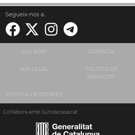
Segueix-nos a...
QUI SOM
CONTACTA
AVÍS LEGAL
POLÍTICA DE
PRIVACITAT
POLÍTICA DE COOKIES
Col·labora amb Surtdecasa.cat