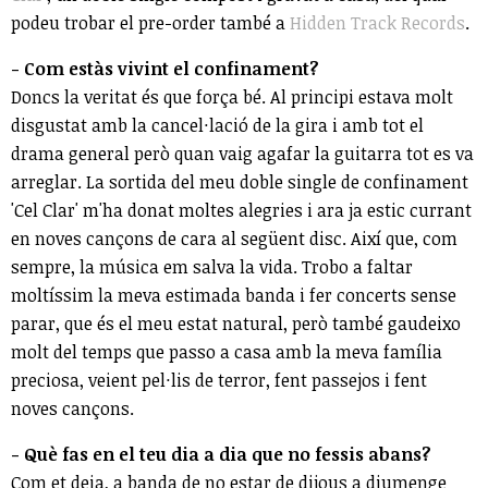
podeu trobar el
pre
-
order
també a
Hidden
Track
Records
.
- Com estàs vivint el confinament?
Doncs la veritat és que força bé. Al principi estava molt
disgustat amb la cancel·lació de la gira i amb tot el
drama general però quan vaig agafar la guitarra tot es va
arreglar. La sortida del meu doble single de confinament
'Cel Clar' m'ha donat moltes alegries i ara ja estic currant
en noves cançons de cara al següent disc. Així que, com
sempre, la música em salva la vida. Trobo a faltar
moltíssim la meva estimada banda i fer concerts sense
parar, que és el meu estat natural, però també gaudeixo
molt del temps que passo a casa amb la meva família
preciosa, veient pel·lis de terror, fent passejos i fent
noves cançons.
- Què fas en el teu dia a dia que no fessis abans?
Com et deia, a banda de no estar de dijous a diumenge