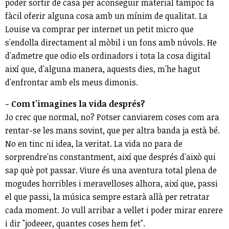
poder sortir de casa per aconseguir material tampoc fa
fàcil oferir alguna cosa amb un mínim de qualitat. La
Louise va comprar per internet un petit micro que
s'endolla directament al mòbil i un fons amb núvols. He
d'admetre que odio els ordinadors i tota la cosa digital
així que, d'alguna manera, aquests dies, m'he hagut
d'enfrontar amb els meus dimonis.
- Com t'imagines la vida després?
Jo crec que normal, no? Potser canviarem coses com ara
rentar-se les mans sovint, que per altra banda ja està bé.
No en tinc ni idea, la veritat. La vida no para de
sorprendre'ns constantment, així que després d'això qui
sap què pot passar. Viure és una aventura total plena de
mogudes horribles i meravelloses alhora, així que, passi
el que passi, la música sempre estarà allà per retratar
cada moment. Jo vull arribar a vellet i poder mirar enrere
i dir "jodeeer, quantes coses hem fet".