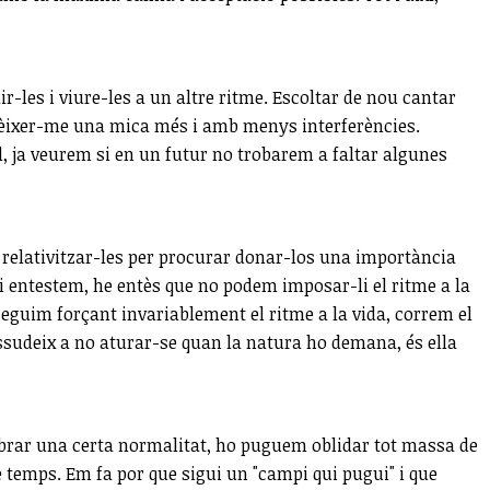
-les i viure-les a un altre ritme. Escoltar de nou cantar
onèixer-me una mica més i amb menys interferències.
al, ja veurem si en un futur no trobarem a faltar algunes
a relativitzar-les per procurar donar-los una importància
hi entestem, he entès que no podem imposar-li el ritme a la
 seguim forçant invariablement el ritme a la vida, correm el
ssudeix a no aturar-se quan la natura ho demana, és ella
rar una certa normalitat, ho puguem oblidar tot massa de
 temps. Em fa por que sigui un "campi qui pugui" i que