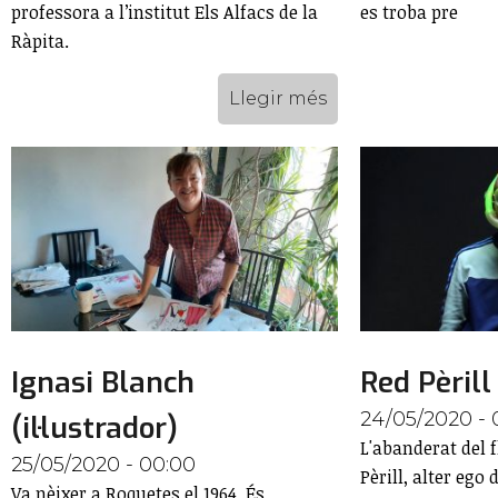
professora a l’institut Els Alfacs de la
es troba pre
Ràpita.
Llegir més
Ignasi Blanch
Red Pèrill
24/05/2020 - 
(il·lustrador)
L'abanderat del 
25/05/2020 - 00:00
Pèrill, alter ego
Va nèixer a Roquetes el 1964. És