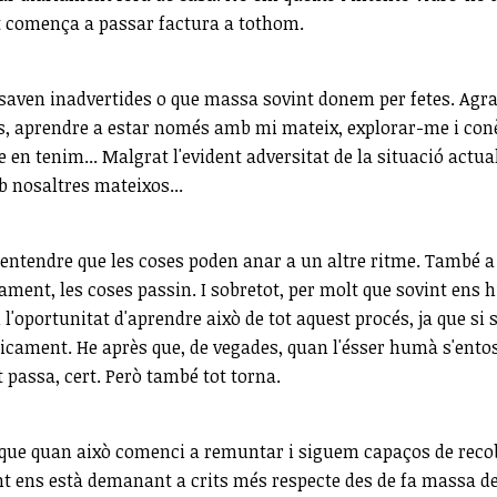
t comença a passar factura a tothom.
aven inadvertides o que massa sovint donem per fetes. Agrair
emps, aprendre a estar només amb mi mateix, explorar-me i c
re en tenim... Malgrat l'evident adversitat de la situació actu
b nosaltres mateixos...
i entendre que les coses poden anar a un altre ritme. També 
ment, les coses passin. I sobretot, per molt que sovint ens 
 l'oportunitat d'aprendre això de tot aquest procés, ja que si
ticament. He après que, de vegades, quan l'ésser humà s'ento
t passa, cert. Però també tot torna.
que quan això comenci a remuntar i siguem capaços de recob
nt ens està demanant a crits més respecte des de fa massa de