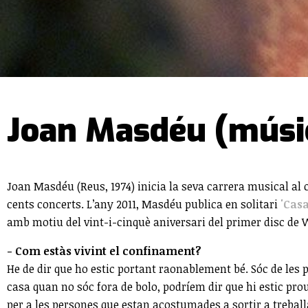
Joan Masdéu (músi
Joan Masdéu (Reus, 1974) inicia la seva carrera musical al 
cents concerts. L’any 2011, Masdéu publica en solitari
'Cas
amb motiu del vint-i-cinquè aniversari del primer disc de 
- Com estàs vivint el confinament?
He de dir que ho estic portant raonablement bé. Sóc de les 
casa quan no sóc fora de bolo, podríem dir que hi estic pr
per a les persones que estan acostumades a sortir a treball