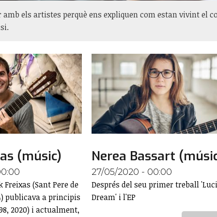
 amb els artistes perquè ens expliquen com estan vivint el 
si.
xas (músic)
Nerea Bassart (músi
00:00
27/05/2020 - 00:00
k Freixas (Sant Pere de
Després del seu primer treball 'Luc
4) publicava a principis
Dream' i l'EP
U98, 2020) i actualment,