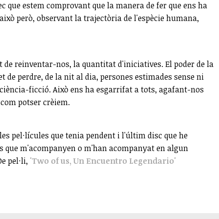
rec que estem comprovant que la manera de fer que ens ha
 això però, observant la trajectòria de l'espècie humana,
 de reinventar-nos, la quantitat d'iniciatives. El poder de la
t de perdre, de la nit al dia, persones estimades sense ni
ència-ficció. Això ens ha esgarrifat a tots, agafant-nos
 com potser crèiem.
es pel·lícules que tenia pendent i l'últim disc que he
ón les que m'acompanyen o m'han acompanyat en algun
e pel·li,
'Two of us, Un Encuentro Legendario'