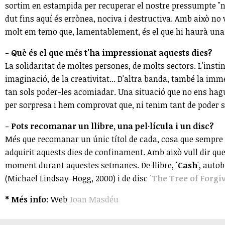
sortim en estampida per recuperar el nostre pressumpte "n
dut fins aquí és errònea, nociva i destructiva. Amb això no 
molt em temo que, lamentablement, és el que hi haurà un
- Què és el que més t'ha impressionat aquests dies?
La solidaritat de moltes persones, de molts sectors. L'instin
imaginació, de la creativitat... D'altra banda, també la imm
tan sols poder-les acomiadar. Una situació que no ens hagu
per sorpresa i hem comprovat que, ni tenim tant de poder 
- Pots recomanar un llibre, una pel·lícula i un disc?
Més que recomanar un únic títol de cada, cosa que sempre se'm
adquirit aquests dies de confinament. Amb això vull dir q
moment durant aquestes setmanes. De llibre,
'Cash
', auto
(Michael Lindsay-Hogg, 2000) i de disc
'The Tree of Forgi
* Més info:
Web
Joan Masdéu