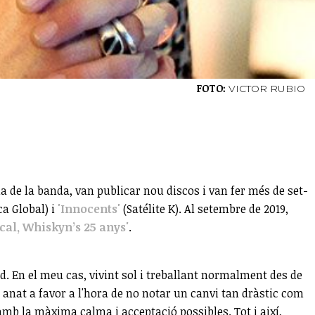
FOTO:
VICTOR RUBIO
a de la banda, van publicar nou discos i van fer més de set-
a Global) i
'Innocents'
(Satélite K). Al setembre de 2019,
ical, Whiskyn’s 25 anys'
.
d. En el meu cas, vivint sol i treballant normalment des de
 anat a favor a l'hora de no notar un canvi tan dràstic com
amb la màxima calma i acceptació possibles. Tot i així,