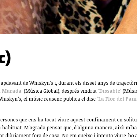
c)
capdavant de Whiskyn’s i, durant els disset anys de trajectòri
a Murada'
(Música Global), després vindria
'Dissabte'
(Músic
Whiskyn’s, el músic reusenc publica el disc
'La Flor del Pan
persones que ens ha tocat viure aquest confinament en solitu
ou habituat. M'agrada pensar que, d'alguna manera, això m'ha
ar diàriament fora de casa. No em queixo i intento viure-ho 