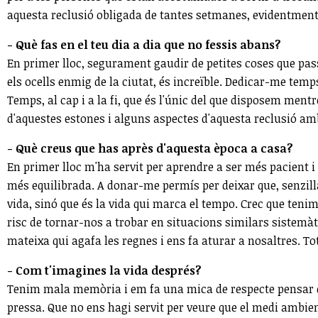
aquesta reclusió obligada de tantes setmanes, evidentmen
- Què fas en el teu dia a dia que no fessis abans?
En primer lloc, segurament gaudir de petites coses que pass
els ocells enmig de la ciutat, és increïble. Dedicar-me t
Temps, al cap i a la fi, que és l'únic del que disposem ment
d'aquestes estones i alguns aspectes d'aquesta reclusió am
- Què creus que has après d'aquesta època a casa?
En primer lloc m'ha servit per aprendre a ser més pacient 
més equilibrada. A donar-me permís per deixar que, senzilla
vida, sinó que és la vida qui marca el tempo. Crec que tenim
risc de tornar-nos a trobar en situacions similars sistemà
mateixa qui agafa les regnes i ens fa aturar a nosaltres. To
- Com t'imagines la vida després?
Tenim mala memòria i em fa una mica de respecte pensar 
pressa. Que no ens hagi servit per veure que el medi ambie