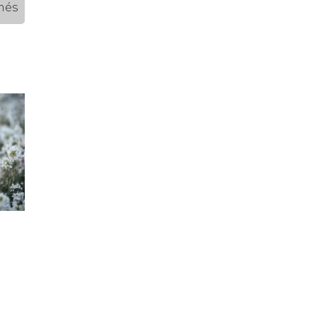
més
l