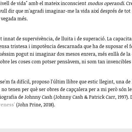
ivell de vida" amb el mateix inconscient
modus operandi
. C
vull dir que m'agradi imaginar-me la vida així després de tot
a vegada més.
t innat de supervivència, de lluita i de superació. La capacitat
ensa tristesa i impotència descarnada que ha de suposar el fe
éssim pogut ni imaginar dos mesos enrera, més enllà de la ci
sobre les coses com potser pensàvem, ni som tan invencibles
 fa difícil, proposo l'últim llibre que estic llegint, una de l
ue no tenen per què ser obres de capçalera per a mi però s
biografia de Johnny Cash (Johnny Cash & Patrick Carr, 1997). D
veness'
(John Prine, 2018).