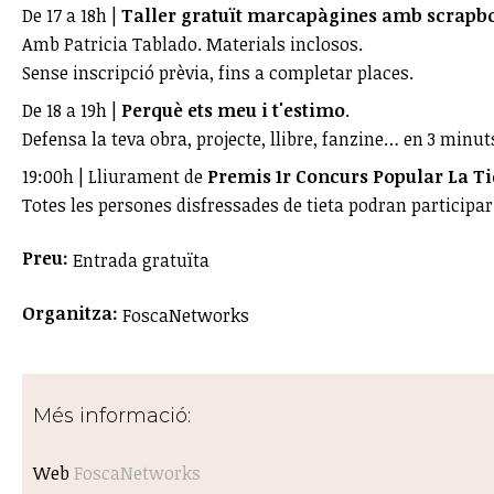
De 17 a 18h |
Taller gratuït marcapàgines amb scrapb
Amb Patricia Tablado. Materials inclosos.
Sense inscripció prèvia, fins a completar places.
De 18 a 19h |
Perquè ets meu i t'estimo
.
Defensa la teva obra, projecte, llibre, fanzine… en 3 minu
19:00h | Lliurament de
Premis 1r Concurs Popular La Ti
Totes les persones disfressades de tieta podran participar
Preu:
Entrada gratuïta
Organitza:
FoscaNetworks
Més informació:
Web
FoscaNetworks