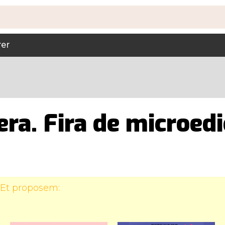
rer
era. Fira de microed
 Et proposem: