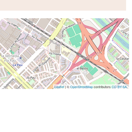
Leaflet
| ©
OpenStreetMap
contributors
CC-BY-SA
,