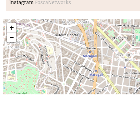
Instagram
FoscaNetworks
+
−