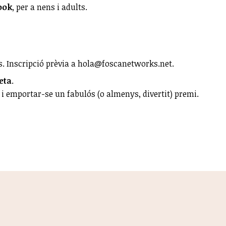
ook
, per a nens i adults.
ts. Inscripció prèvia a hola@foscanetworks.net.
eta
.
 i emportar-se un fabulós (o almenys, divertit) premi.