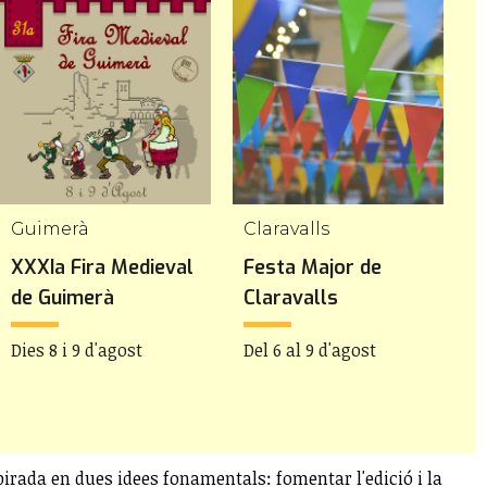
Guimerà
Claravalls
V
XXXIa Fira Medieval
Festa Major de
F
de Guimerà
Claravalls
l
Dies 8 i 9 d'agost
Del 6 al 9 d'agost
D
spirada en dues idees fonamentals: fomentar l'edició i la