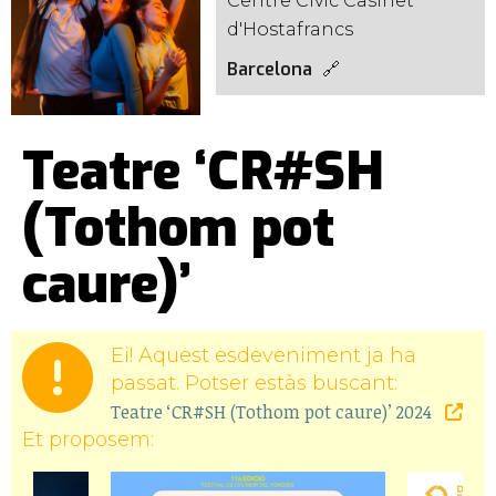
Centre Cívic Casinet
d'Hostafrancs
Barcelona
Teatre ‘CR#SH
(Tothom pot
caure)’
Ei! Aquest esdeveniment ja ha
passat. Potser estàs buscant:
Teatre ‘CR#SH (Tothom pot caure)’ 2024
Et proposem: