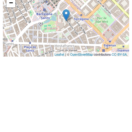
−
Leaflet
| ©
OpenStreetMap
contributors
CC-BY-SA
,