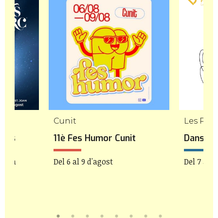
Cunit
Les Pile
amós
11è Fes Humor Cunit
Danseu 
1:30h
Del 6 al 9 d'agost
Del 7 al 9