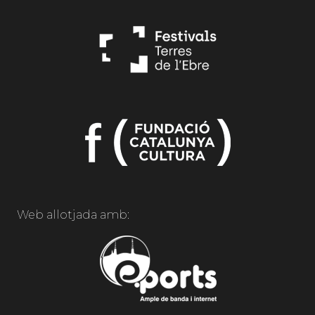
Web allotjada amb: