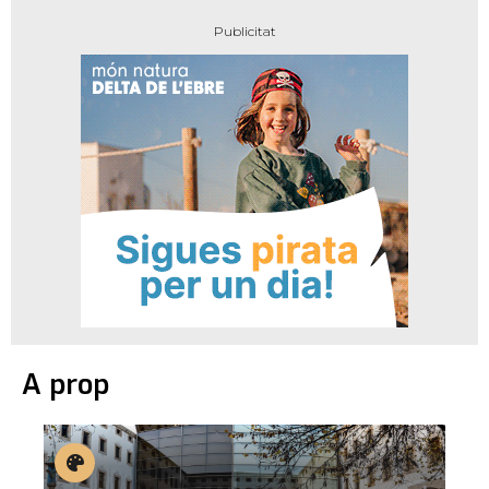
A prop