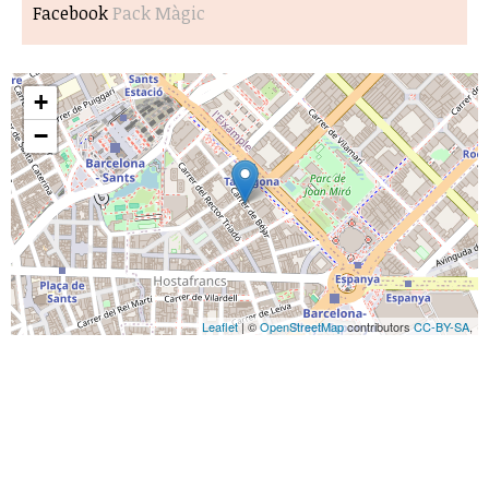
Facebook
Pack Màgic
+
−
Leaflet
| ©
OpenStreetMap
contributors
CC-BY-SA
,