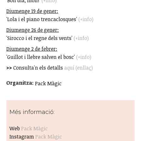
'Bon dia, món!'
(+info)
Diumenge 19 de gener:
'Lola i el piano trencaclosques'
(+info)
Diumenge 26 de gener:
'Sirocco i el regne dels vents'
(+info)
Diumenge 2 de febrer:
'Guillot i llebre salven el bosc'
(+info)
>>
Consulta'n els detalls
aquí (enllaç)
Organitza:
Pack Màgic
Més informació:
Web
Pack Màgic
Instagram
Pack Màgic