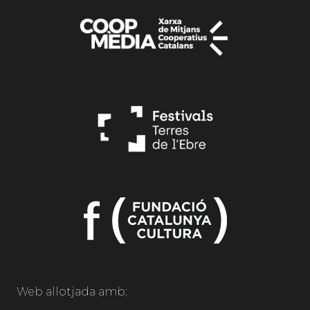
Web allotjada amb: