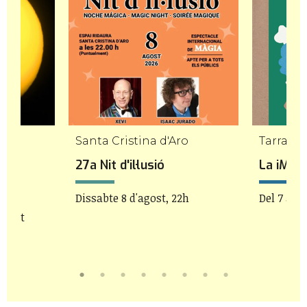
Santa Cristina d'Aro
Tarrago
a de
27a Nit d'il·lusió
La iMAG
Dissabte 8 d'agost, 22h
Del 7 al 9
'agost