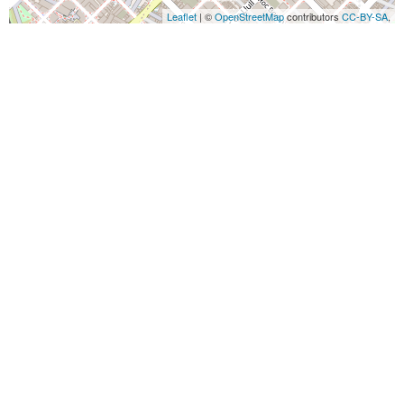
Leaflet
| ©
OpenStreetMap
contributors
CC-BY-SA
,