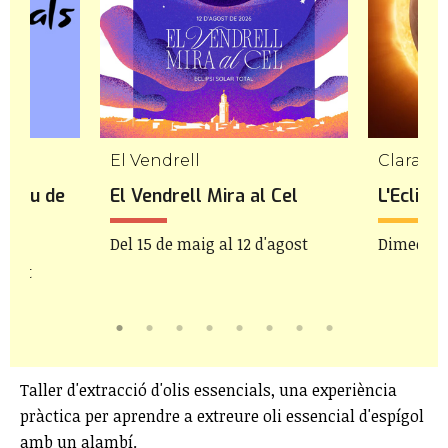
El Vendrell
Claraval
 Clau de
El Vendrell Mira al Cel
L'Eclips
Del 15 de maig al 12 d'agost
Dimecres 
agost
Taller d'extracció d'olis essencials, una experiència
pràctica per aprendre a extreure oli essencial d'espígol
amb un alambí.