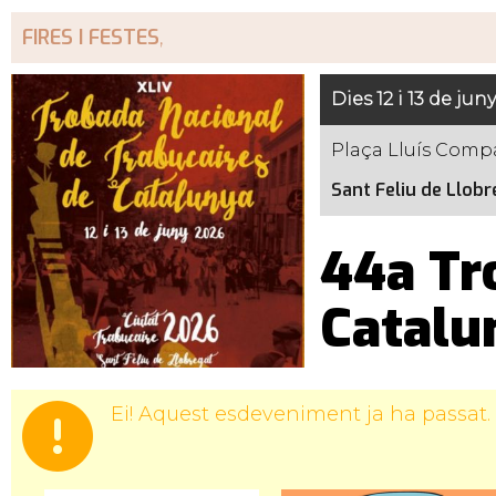
FIRES I FESTES
,
Dies 12 i 13 de juny
Plaça Lluís Comp
Sant Feliu de Llobr
44a Tr
Catalu
Ei! Aquest esdeveniment ja ha passat.