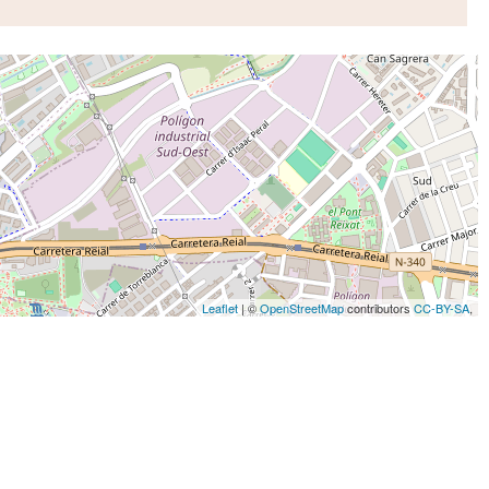
Leaflet
| ©
OpenStreetMap
contributors
CC-BY-SA
,