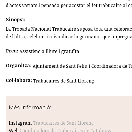
d’actes variats i pensada per acostar el fet trabucaire al c
Sinopsi:
La Trobada Nacional Trabucaire suposa tota una celebració 
de l’altra, celebrar i reivindicar la germanor que impregn
Preu:
Assistència lliure i gratuïta
Organitza:
Ajuntament de Sant Feliu i Coordinadora de 
Col·labora:
Trabucaires de Sant Llorenç
Més informació:
Instagram
Trabucaires de Sant Llorenç
Web
Coordinadora de Trabucaires de Catalunya