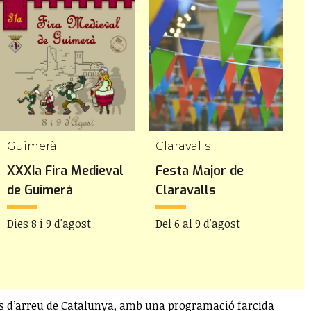
Guimerà
Claravalls
V
XXXIa Fira Medieval
Festa Major de
F
de Guimerà
Claravalls
l
Dies 8 i 9 d'agost
Del 6 al 9 d'agost
D
res d’arreu de Catalunya, amb una programació farcida