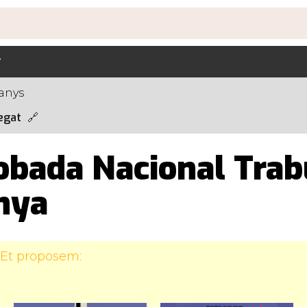
anys
egat
obada Nacional Trab
nya
 Et proposem: