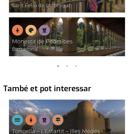
família
dormir
menjar
Sant Feliu de Llobregat
En
Museus
Patrimoni
Monestir de Pedralbes
família
Barcelona
També et pot interessar
A
En
Patrimoni
Pobles
Torroella – L’Estartit – Illes Medes