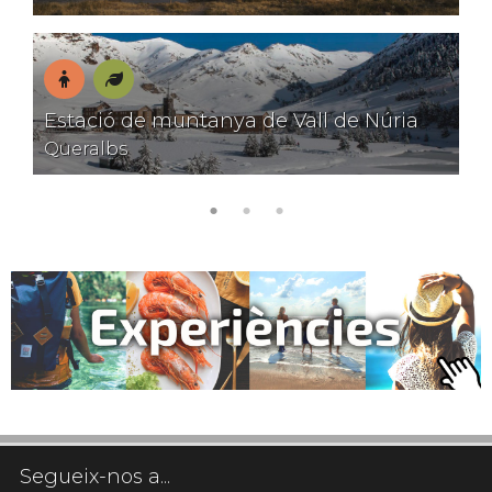
la
família
amb
platja
encant
En
Natura
Estació de muntanya de Vall de Núria
família
Queralbs
Segueix-nos a...