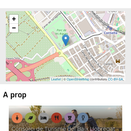
+
−
Leaflet
| ©
OpenStreetMap
contributors
CC-BY-SA
,
A prop
En
Natura
On
On
Patrimoni
Tastos
Consorci de Turisme del Baix Llobregat