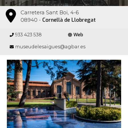
Carretera Sant Boi, 4-6
Cornellà de Llobregat
08940 -
Web
933 423 538
museudelesaigues@agbar.es