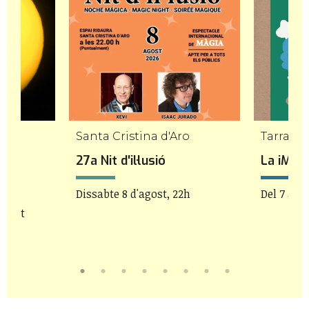
Santa Cristina d'Aro
Tarrago
a de
27a Nit d'il·lusió
La iMAG
Dissabte 8 d'agost, 22h
Del 7 al 9
'agost