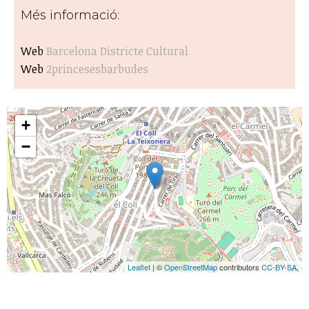
Més informació:
Web
Barcelona Districte Cultural
Web
2princesesbarbudes
+
−
Leaflet
| ©
OpenStreetMap
contributors
CC-BY-SA
,