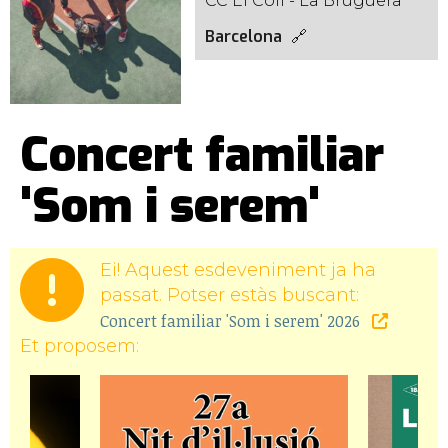
CC El Coll - La Bruguera
Barcelona
Concert familiar
'Som i serem'
Ei! Aquest esdeveniment ja ha
passat. Potser estàs buscant:
Concert familiar 'Som i serem' 2026
Et proposem: