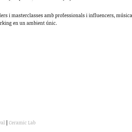
ers i masterclasses amb professionals i influencers, música 
orking en un ambient únic.
val
|
Ceramic Lab