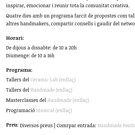
inspirar, emocionar i reunir tota la comunitat creativa.
Quatre dies amb un programa farcit de propostes com tall
altres handmakers, compartir consells i gaudir del netw
Horari:
De dijous a dissabte: de 10 a 20h
Diumenge: de 10 a 16h
Programa:
Tallers del
Ceramic Lab (enllaç)
Tallers del
Handmade (enllaç)
Masterclasses del
Handmade (enllaç)
Programació
musical (enllaç)
Preu:
Diversos preus | Comrpar entrada:
Handmade Festi