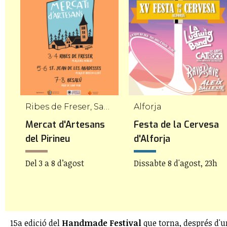
Ribes de Freser, Sant Joan de les Abadesses, Besalú
Alforja
Mercat d'Artesans
Festa de la Cervesa
del Pirineu
d'Alforja
Del 3 a 8 d’agost
Dissabte 8 d'agost, 23h
15a edició del
Handmade Festival
que torna, després d'u