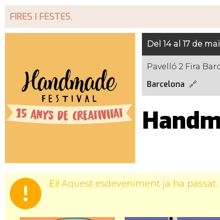
FIRES I FESTES
,
Del 14 al 17 de ma
Pavelló 2 Fira Ba
Barcelona
Handma
Ei! Aquest esdeveniment ja ha passat.