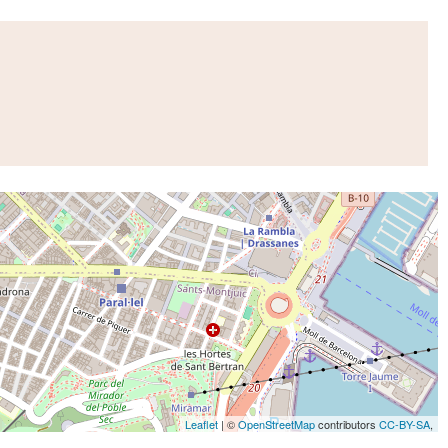
Leaflet
| ©
OpenStreetMap
contributors
CC-BY-SA
,