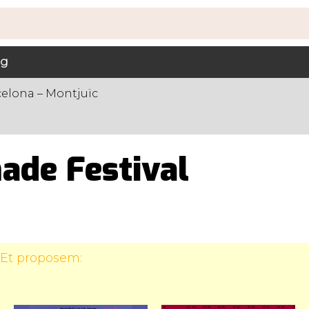
ig
rcelona – Montjuïc
de Festival
 Et proposem: