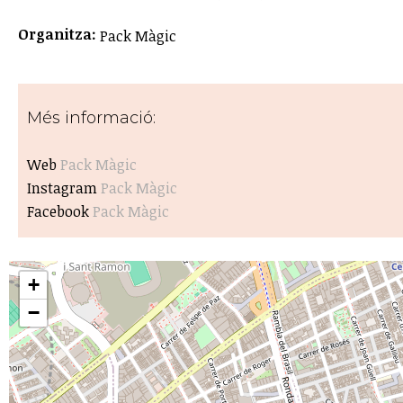
Organitza:
Pack Màgic
Més informació:
Web
Pack Màgic
Instagram
Pack Màgic
Facebook
Pack Màgic
+
−