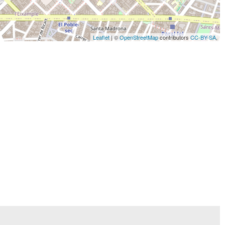
Leaflet
| ©
OpenStreetMap
contributors
CC-BY-SA
,