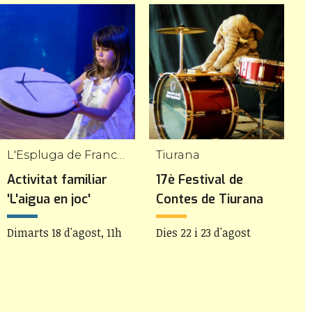
L'Espluga de Francolí
Tiurana
B
Activitat familiar
17è Festival de
P
'L'aigua en joc'
Contes de Tiurana
M
p
Dimarts 18 d'agost, 11h
Dies 22 i 23 d'agost
l
D
d