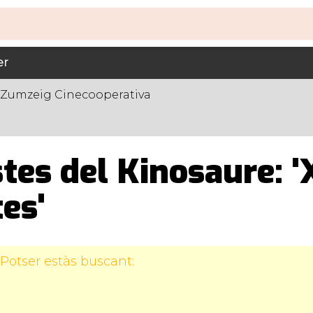
er
 Zumzeig Cinecooperativa
tes del Kinosaure: '
es'
Potser estàs buscant: