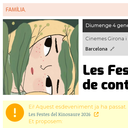
FAMÍLIA
,
Diumenge 4 gen
Cinemes Girona i
Barcelona
Les Fes
de cont
Ei! Aquest esdeveniment ja ha passat. 
Les Festes del Kinosaure 2026
Et proposem: