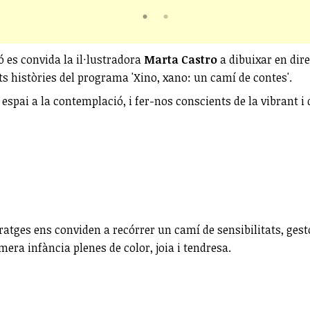
ó es convida la il·lustradora
Marta Castro
a dibuixar en dire
nts històries del programa 'Xino, xano: un camí de contes'.
pai a la contemplació, i fer-nos conscients de la vibrant i 
ges ens conviden a recórrer un camí de sensibilitats, gestos
imera infància plenes de color, joia i tendresa.