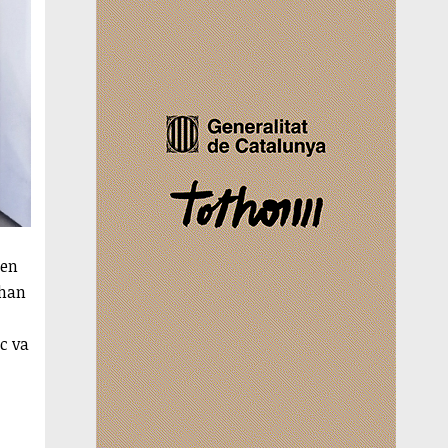
 en
’han
c va