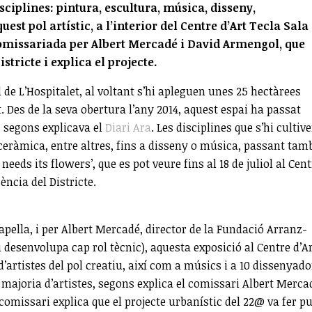
isciplines: pintura, escultura, música, disseny,
st pol artístic, a l’interior del Centre d’Art Tecla Sala 
 comissariada per Albert Mercadé i David Armengol, que
stricte i explica el projecte.
l de L’Hospitalet, al voltant s’hi apleguen unes 25 hectàrees
t. Des de la seva obertura l’any 2014, aquest espai ha passat
t, segons explicava el
Diari Ara
. Les disciplines que s’hi cultiv
i ceràmica, entre altres, fins a disseny o música, passant tam
eeds its flowers’, que es pot veure fins al 18 de juliol al Cent
ència del Districte.
pella, i per Albert Mercadé, director de la Fundació Arranz-
i desenvolupa cap rol tècnic), aquesta exposició al Centre d’A
’artistes del pol creatiu, així com a músics i a 10 dissenyado
a majoria d’artistes, segons explica el comissari Albert Merca
comissari explica que el projecte urbanístic del 22@ va fer pu