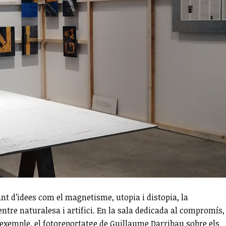
ant d’idees com el magnetisme, utopia i distopia, la
ntre naturalesa i artifici. En la sala dedicada al compromís, 
r exemple, el fotoreportatge de Guillaume Darribau sobre els