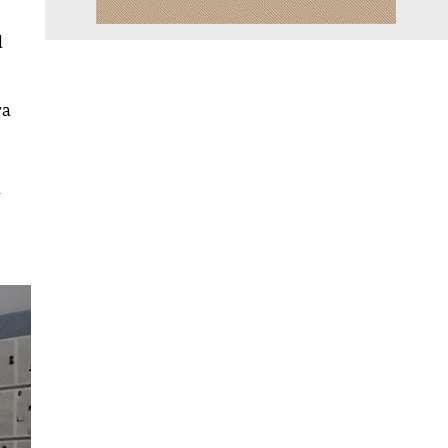
l
ra
a