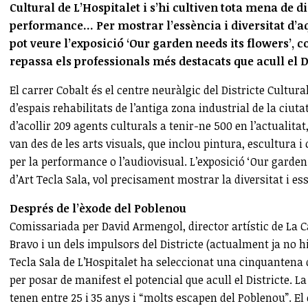
Cultural de L’Hospitalet i s’hi cultiven tota mena de d
performance… Per mostrar l’essència i diversitat d’aque
pot veure l’exposició ‘Our garden needs its flowers’,
repassa els professionals més destacats que acull el Di
El carrer Cobalt és el centre neuràlgic del Districte Cultura
d’espais rehabilitats de l’antiga zona industrial de la ciuta
d’acollir 209 agents culturals a tenir-ne 500 en l’actualita
van des de les arts visuals, que inclou pintura, escultura 
per la performance o l’audiovisual. L’exposició ‘Our garden n
d’Art Tecla Sala, vol precisament mostrar la diversitat i ess
Després de l’èxode del Poblenou
Comissariada per David Armengol, director artístic de La Ca
Bravo i un dels impulsors del Districte (actualment ja no h
Tecla Sala de L’Hospitalet ha seleccionat una cinquantena d
per posar de manifest el potencial que acull el Districte. L
tenen entre 25 i 35 anys i “molts escapen del Poblenou”. El 