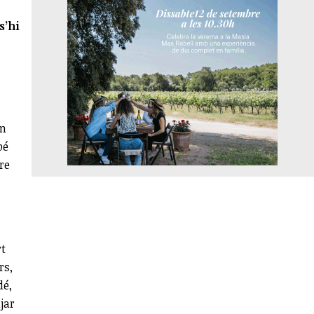
s’hi
en
bé
re
rt
rs,
dé,
jar