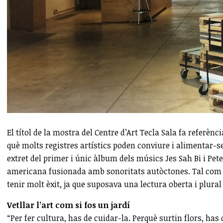
El títol de la mostra del Centre d’Art Tecla Sala fa referènc
què molts registres artístics poden conviure i alimentar-se 
extret del primer i únic àlbum dels músics Jes Sah Bi i Pete
americana fusionada amb sonoritats autòctones. Tal com s’e
tenir molt èxit, ja que suposava una lectura oberta i plural 
Vetllar l’art com si fos un jardí
“Per fer cultura, has de cuidar-la. Perquè surtin flors, has 