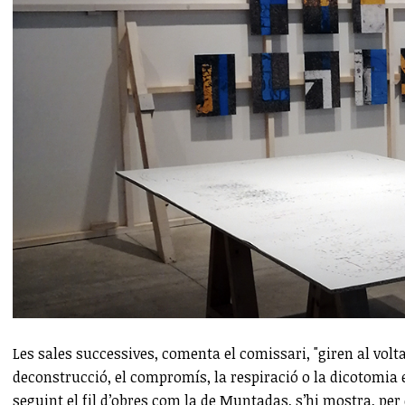
Les sales successives, comenta el comissari, "giren al volt
deconstrucció, el compromís, la respiració o la dicotomia e
seguint el fil d’obres com la de Muntadas, s’hi mostra, pe