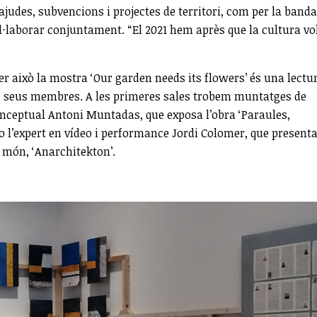
ajudes, subvencions i projectes de territori, com per la banda
ol·laborar conjuntament. “El 2021 hem après que la cultura vo
per això la mostra ‘Our garden needs its flowers’ és una lectu
 els seus membres. A les primeres sales trobem muntatges de
conceptual Antoni Muntadas, que exposa l’obra ‘Paraules,
o l’expert en vídeo i performance Jordi Colomer, que present
 món, ‘Anarchitekton’.