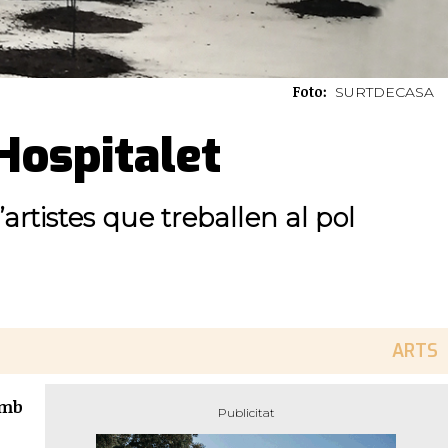
Foto:
SURTDECASA
’Hospitalet
rtistes que treballen al pol
ARTS
amb