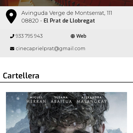
Avinguda Verge de Montserrat, 111
El Prat de Llobregat
08820 -
Web
933 795 943
cinecaprielprat@gmail.com
Cartellera