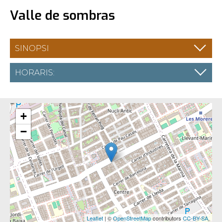
Valle de sombras
SINOPSI
HORARIS:
+
−
Leaflet
| ©
OpenStreetMap
contributors
CC-BY-SA
,