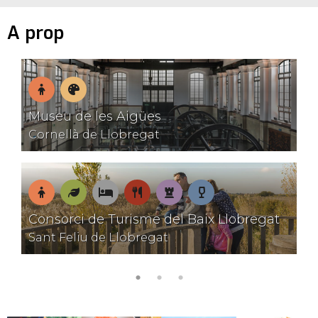
A prop
En
Museus
Museu de les Aigües
família
Cornellà de Llobregat
En
Natura
On
On
Patrimoni
Tastos
Consorci de Turisme del Baix Llobregat
família
dormir
menjar
Sant Feliu de Llobregat