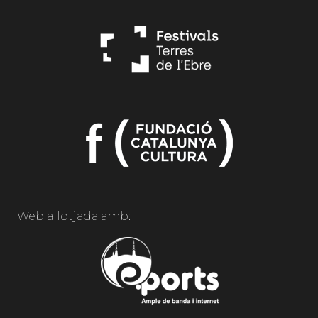
Web allotjada amb: