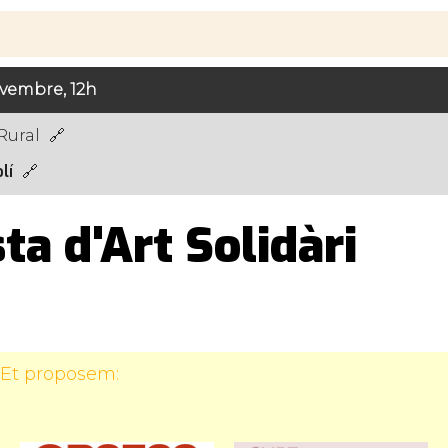
ovembre, 12h
Rural
lí
a d'Art Solidàri
 Et proposem: