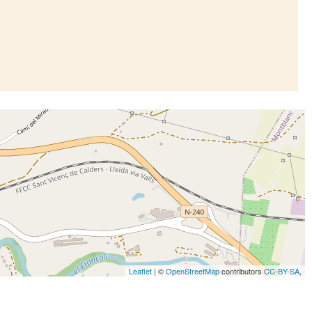
Leaflet
| ©
OpenStreetMap
contributors
CC-BY-SA
,