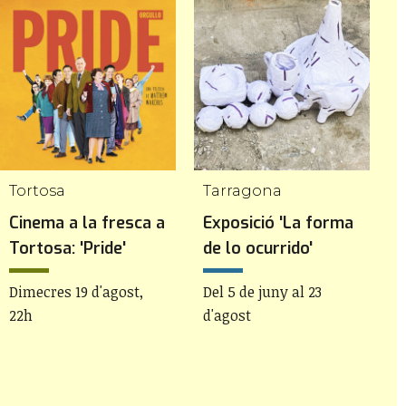
Tortosa
Tarragona
Cinema a la fresca a
Exposició 'La forma
I
Tortosa: 'Pride'
de lo ocurrido'
D
Dimecres 19 d'agost,
Del 5 de juny al 23
22h
d'agost