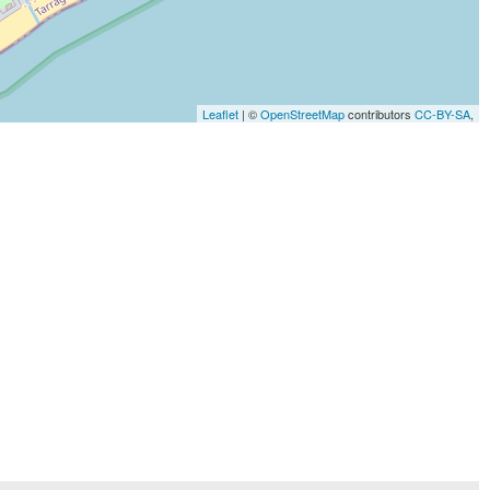
Leaflet
| ©
OpenStreetMap
contributors
CC-BY-SA
,