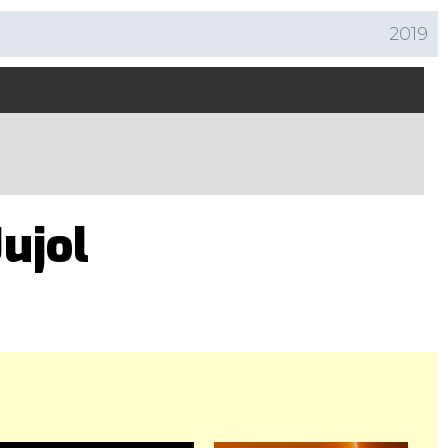
2019
Jujol