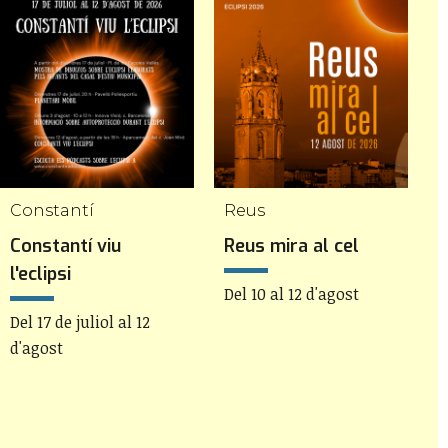
Constantí
Reus
V
Constantí viu
Reus mira al cel
V
l'eclipsi
Del 10 al 12 d'agost
D
Del 17 de juliol al 12
d'agost