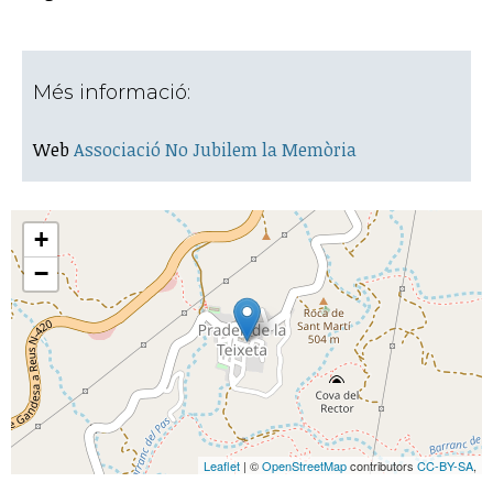
Més informació:
Web
Associació No Jubilem la Memòria
+
−
Leaflet
| ©
OpenStreetMap
contributors
CC-BY-SA
,