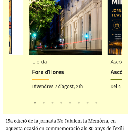
Lleida
Ascó
Fora d'Hores
Ascó mir
Divendres 7 d'agost, 21h
Del 4 al 8
15a edició de la jornada No Jubilem la Memòria, en
aquesta ocasió en commemoració als 80 anys de l'exili