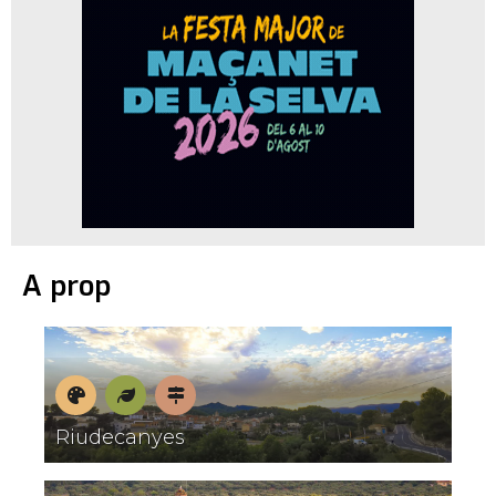
A prop
Museus
Natura
Pobles
Riudecanyes
amb
encant