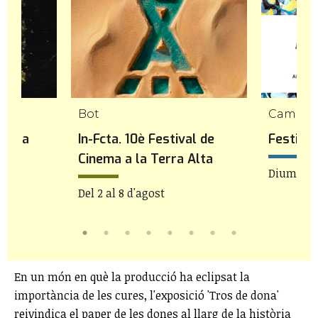
Bot
Cambril
 a La
In-Fcta. 10è Festival de
Festiva
Cinema a la Terra Alta
Diumenge
Del 2 al 8 d'agost
En un món en què la producció ha eclipsat la
importància de les cures, l'exposició 'Tros de dona'
reivindica el paper de les dones al llarg de la història