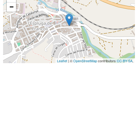
−
Leaflet
| ©
OpenStreetMap
contributors
CC-BY-SA
,