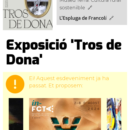
Museu Terra. Cultura rural
sostenible
L'Espluga de Francolí
Exposició 'Tros de
Dona'
Ei! Aquest esdeveniment ja ha
passat. Et proposem: