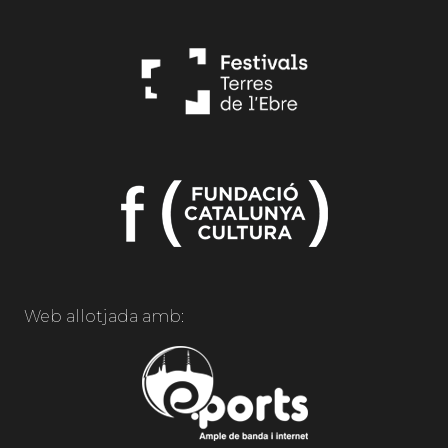
Web allotjada amb: