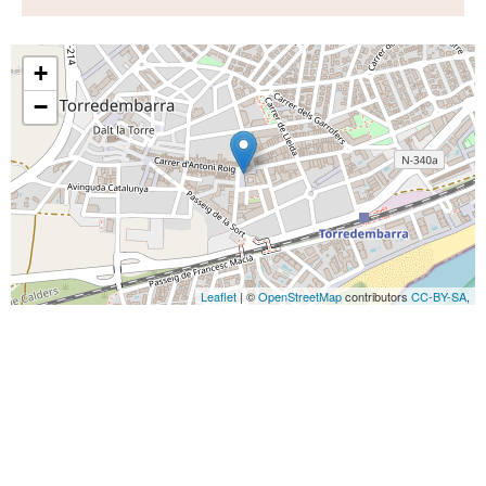
+
−
Leaflet
| ©
OpenStreetMap
contributors
CC-BY-SA
,