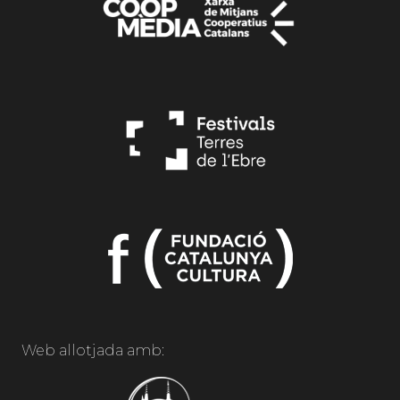
Web allotjada amb: