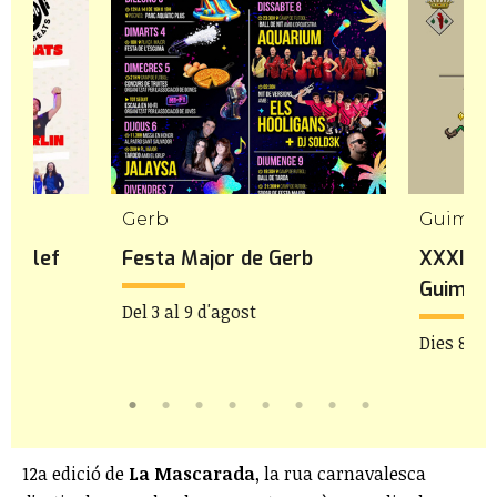
Gerb
Guimer
rgalef
Festa Major de Gerb
XXXIa F
Guimerà
Del 3 al 9 d'agost
Dies 8 i 9
12a edició de
La Mascarada
, la rua carnavalesca