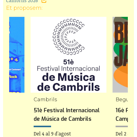
Cambrils 2026
Et proposem:
Cambrils
Begues
de
51è Festival Internacional
16è Fest
de Música de Cambrils
Camp
Del 4 al 9 d'agost
Del 2 al 8