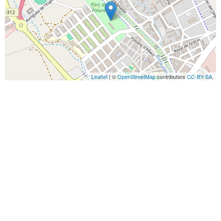
Leaflet
| ©
OpenStreetMap
contributors
CC-BY-SA
,