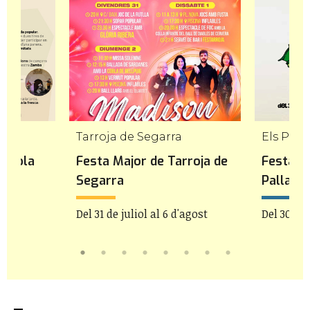
Tarroja de Segarra
Els Pall
ençola
Festa Major de Tarroja de
Festa M
Segarra
Pallare
Del 31 de juliol al 6 d'agost
Del 30 de 