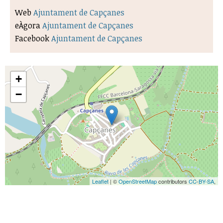
Web
Ajuntament de Capçanes
eÀgora
Ajuntament de Capçanes
Facebook
Ajuntament de Capçanes
+
−
Leaflet
| ©
OpenStreetMap
contributors
CC-BY-SA
,