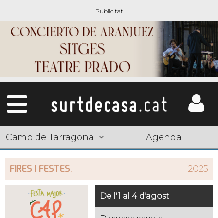
Camp de Tarragona
Agenda
FIRES I FESTES
,
2025
De l'1 al 4 d'agost