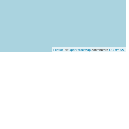
Leaflet
| ©
OpenStreetMap
contributors
CC-BY-SA
,