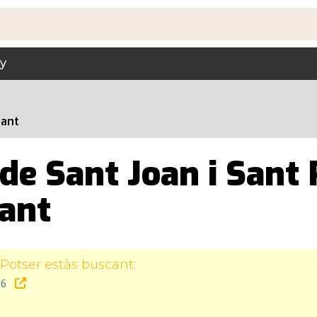
y
fant
de Sant Joan i Sant 
fant
Potser estàs buscant:
26