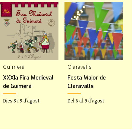
Guimerà
Claravalls
A
XXXIa Fira Medieval
Festa Major de
F
de Guimerà
Claravalls
d
Dies 8 i 9 d'agost
Del 6 al 9 d'agost
D