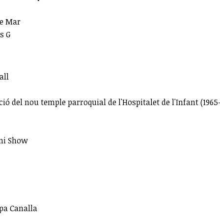
de Mar
s G
all
ció del nou temple parroquial de l'Hospitalet de l'Infant (1965
ami Show
apa Canalla