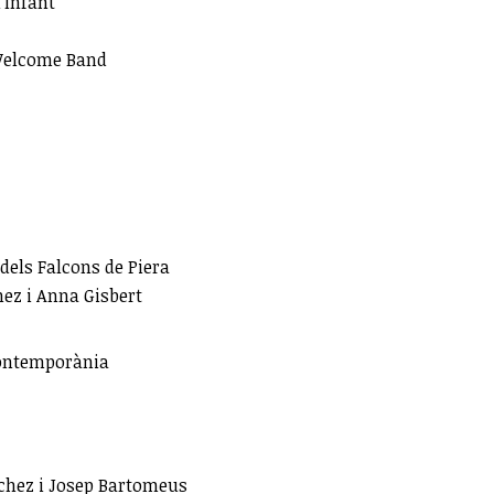
l'Infant
 Welcome Band
 dels Falcons de Piera
hez i Anna Gisbert
Contemporània
nchez i Josep Bartomeus