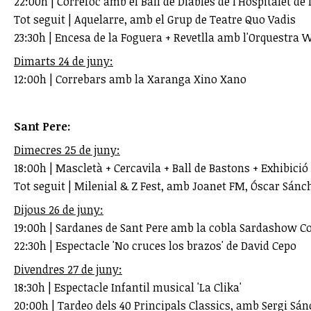
22:00h | Correfoc amb el Ball de Diables de l'Hospitalet de 
Tot seguit | Aquelarre, amb el Grup de Teatre Quo Vadis
23:30h | Encesa de la Foguera + Revetlla amb l'Orquestra
Dimarts 24 de juny:
12:00h | Correbars amb la Xaranga Xino Xano
Sant Pere:
Dimecres 25 de juny:
18:00h | Mascletà + Cercavila + Ball de Bastons + Exhibició
Tot seguit | Milenial & Z Fest, amb Joanet FM, Óscar Sánc
Dijous 26 de juny:
19:00h | Sardanes de Sant Pere amb la cobla Sardashow 
22:30h | Espectacle 'No cruces los brazos' de David Cepo
Divendres 27 de juny:
18:30h | Espectacle Infantil musical 'La Clika'
20:00h | Tardeo dels 40 Principals Classics, amb Sergi Sá