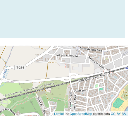
Leaflet
| ©
OpenStreetMap
contributors
CC-BY-SA
,