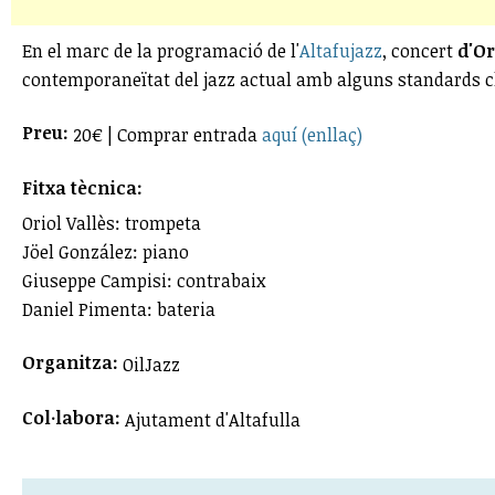
En el marc de la programació de l'
Altafujazz
, concert
d'Or
contemporaneïtat del jazz actual amb alguns standards c
Preu:
20€ | Comprar entrada
aquí (enllaç)
Fitxa tècnica:
Oriol Vallès: trompeta
Jöel González: piano
Giuseppe Campisi: contrabaix
Daniel Pimenta: bateria
Organitza:
OilJazz
Col·labora:
Ajutament d'Altafulla