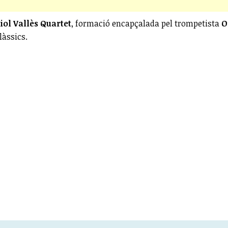
iol Vallès Quartet
, formació encapçalada pel trompetista
O
làssics.