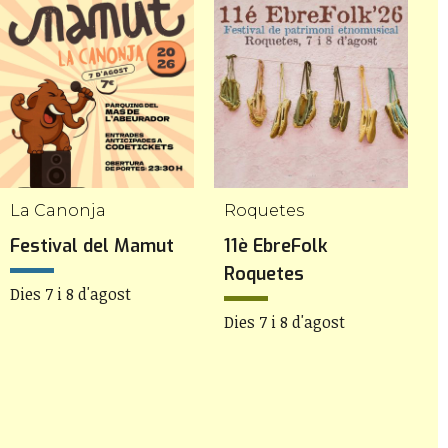
La Canonja
Roquetes
S
Festival del Mamut
11è EbreFolk
C
Roquetes
l
Dies 7 i 8 d'agost
Dies 7 i 8 d'agost
D
2