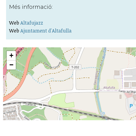
Més informació:
Web
Altafujazz
Web
Ajuntament d'Altafulla
+
−