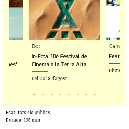
Bot
Cambril
 a
In-Fcta. 10è Festival de
Festiva
flames'
Cinema a la Terra Alta
Diumenge
22h
Del 2 al 8 d'agost
Edat: tots els públics
Durada: 108 min.