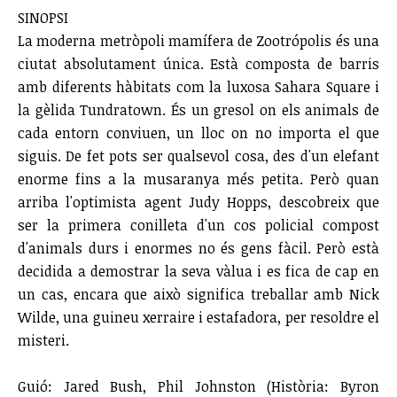
SINOPSI
La moderna metròpoli mamífera de Zootrópolis és una
ciutat absolutament única. Està composta de barris
amb diferents hàbitats com la luxosa Sahara Square i
la gèlida Tundratown. És un gresol on els animals de
cada entorn conviuen, un lloc on no importa el que
siguis. De fet pots ser qualsevol cosa, des d'un elefant
enorme fins a la musaranya més petita. Però quan
arriba l'optimista agent Judy Hopps, descobreix que
ser la primera conilleta d'un cos policial compost
d'animals durs i enormes no és gens fàcil. Però està
decidida a demostrar la seva vàlua i es fica de cap en
un cas, encara que això significa treballar amb Nick
Wilde, una guineu xerraire i estafadora, per resoldre el
misteri.
Guió: Jared Bush, Phil Johnston (Història: Byron