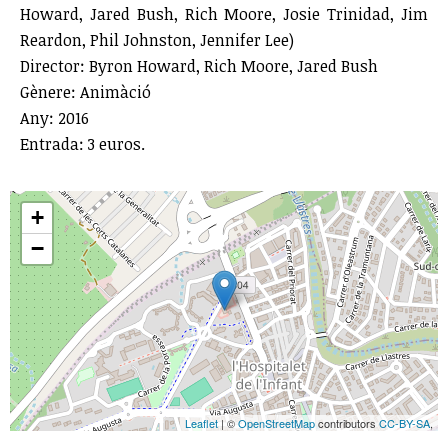
Howard, Jared Bush, Rich Moore, Josie Trinidad, Jim
Reardon, Phil Johnston, Jennifer Lee)
Director: Byron Howard, Rich Moore, Jared Bush
Gènere: Animàció
Any: 2016
Entrada: 3 euros.
+
−
Leaflet
| ©
OpenStreetMap
contributors
CC-BY-SA
,