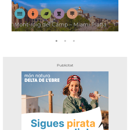
A
En
Natura
Patrimoni
Pobles
Mont-roig del Camp – Miami Platja
la
família
amb
platja
encant