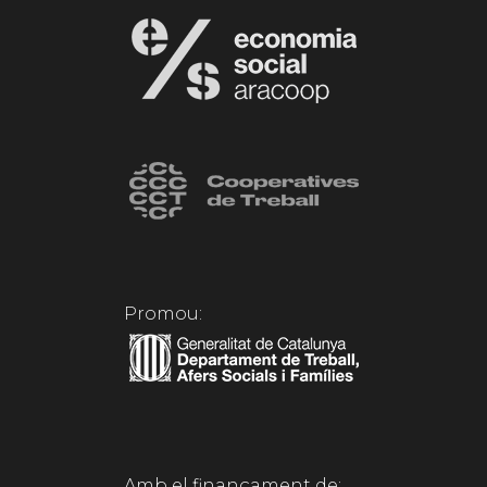
Promou:
Amb el finançament de: