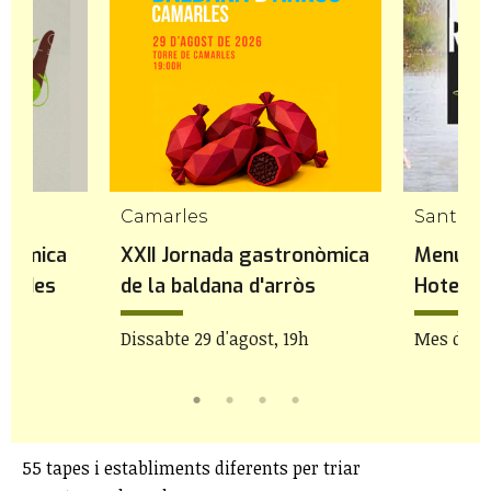
Camarles
Santa B
onòmica
XXII Jornada gastronòmica
Menú de
idades
de la baldana d'arròs
Hotel R
bre
Dissabte 29 d'agost, 19h
Mes d'ag
55 tapes i establiments diferents per triar