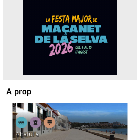
A prop
A
Patrimoni
Pobles
Altafulla
la
amb