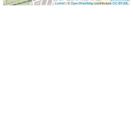
Leaflet
| ©
OpenStreetMap
contributors
CC-BY-SA
,