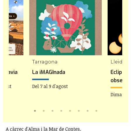
Tarragona
Lleida
de Pavia
La iMAGInada
Eclipsis
observa
'agost
Del 7 al 9 d'agost
Dimarts 1
A càrrec d'Alma i la Mar de Contes.