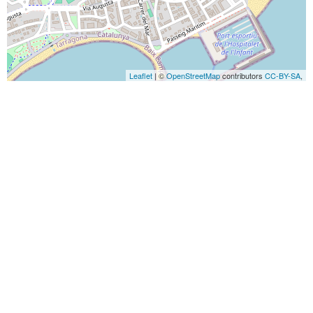
Leaflet
| ©
OpenStreetMap
contributors
CC-BY-SA
,