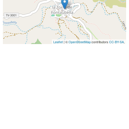
Leaflet
| ©
OpenStreetMap
contributors
CC-BY-SA
,