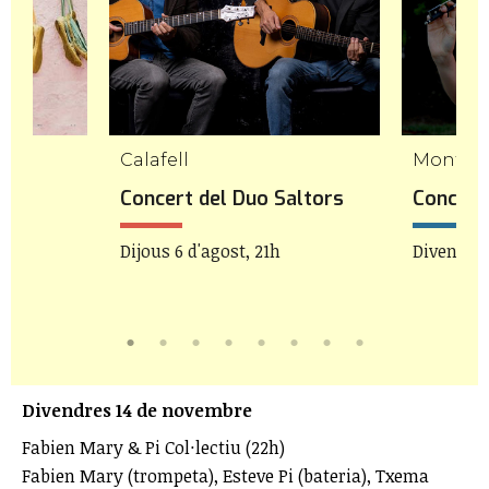
Calafell
Mont-ro
etes
Concert del Duo Saltors
Concert 
Dijous 6 d'agost, 21h
Divendres
Divendres 14 de novembre
Fabien Mary & Pi Col·lectiu (22h)
Fabien Mary (trompeta), Esteve Pi (bateria), Txema