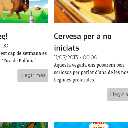
zę!
Cervesa per a no
0:00
iniciats
uest cap de setmana es
11/07/2013 - 00:00
 “Fira de Polònia”.
Aquesta vegada ens posarem ben
seriosos per parlar d’una de les no
Llegir més
begudes preferides.
Llegir 