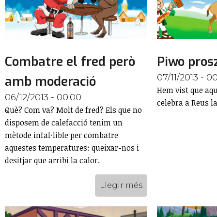
Combatre el fred però
Piwo pros
07/11/2013 - 0
amb moderació
Hem vist que aq
06/12/2013 - 00:00
celebra a Reus la
Què? Com va? Molt de fred? Els que no
disposem de calefacció tenim un
mètode infal·lible per combatre
aquestes temperatures: queixar-nos i
desitjar que arribi la calor.
Llegir més