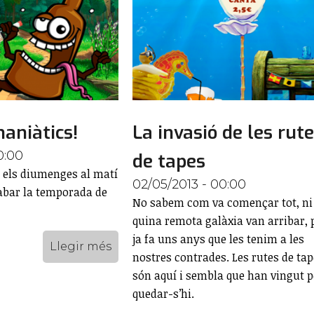
aniàtics!
La invasió de les rut
0:00
de tapes
 els diumenges al matí
02/05/2013 - 00:00
abar la temporada de
No sabem com va començar tot, ni
quina remota galàxia van arribar, 
ja fa uns anys que les tenim a les
Llegir més
nostres contrades. Les rutes de ta
són aquí i sembla que han vingut p
quedar-s’hi.