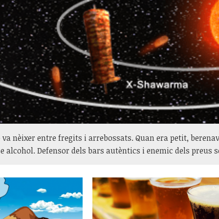
 va nèixer entre fregits i arrebossats. Quan era petit, berenav
e alcohol. Defensor dels bars autèntics i enemic dels preus 