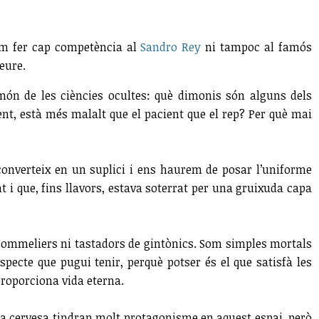
lem fer cap competència al
Sandro Rey
ni tampoc al famós
beure.
món de les ciències ocultes: què dimonis són alguns dels
nt, està més malalt que el pacient que el rep? Per què mai
 converteix en un suplici i ens haurem de posar l’uniforme
t i que, fins llavors, estava soterrat per una gruixuda capa
ommeliers ni tastadors de gintònics. Som simples mortals
pecte que pugui tenir, perquè potser és el que satisfà les
proporciona vida eterna.
a cervesa tindran molt protagonisme en aquest espai, però