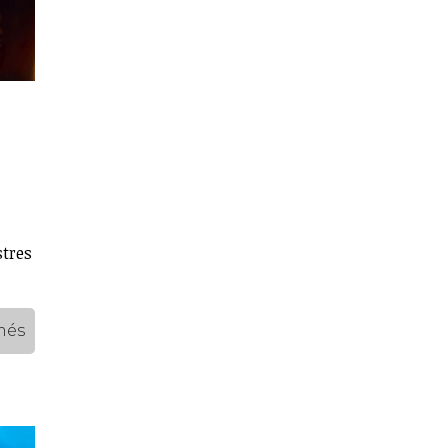
stres
més