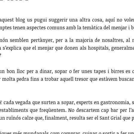
d’aquest blog us pugui suggerir una altra cosa, aquí no vo
umptes tenen aspectes comuns amb la temàtica del menjar i 
món semblen pertànyer, per a la majoria de nosaltres, al 
 s’explica que el menjar que donen als hospitals, generalme
?
 un bon lloc per a dinar, sopar o fer unes tapes i birres es
r molta pedra fins a trobar aquell tresor que estàvem buscan
 cada vegada que surten a sopar, experts en gastronomia, s
establiments que freqüentem. No descartem cap bar per l’as
un ruïnós calze que, finalment, resulta ser el Sant Grial que 
òmiques més mundanals com comprar, cuinar o sortir a fer un