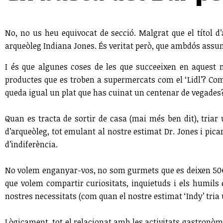
No, no us heu equivocat de secció. Malgrat que el títol 
arqueòleg Indiana Jones. És veritat però, que ambdós ass
I és que algunes coses de les que succeeixen en aquest 
productes que es troben a supermercats com el ‘Lidl’? Com
queda igual un plat que has cuinat un centenar de vegades
Quan es tracta de sortir de casa (mai més ben dit), triar
d’arqueòleg, tot emulant al nostre estimat Dr. Jones i pica
d’indiferència.
No volem enganyar-vos, no som gurmets que es deixen 50€
que volem compartir curiositats, inquietuds i els humils 
nostres necessitats (com quan el nostre estimat ‘Indy’ tria 
Lògicament, tot el relacionat amb les activitats gastron