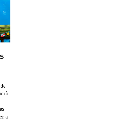
es
 de
però
pes
er a