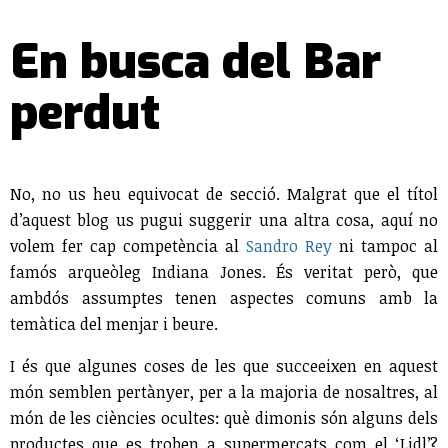
En busca del Bar
perdut
No, no us heu equivocat de secció. Malgrat que el títol
d’aquest blog us pugui suggerir una altra cosa, aquí no
volem fer cap competència al
Sandro Rey
ni tampoc al
famós arqueòleg Indiana Jones. És veritat però, que
ambdós assumptes tenen aspectes comuns amb la
temàtica del menjar i beure.
I és que algunes coses de les que succeeixen en aquest
món semblen pertànyer, per a la majoria de nosaltres, al
món de les ciències ocultes: què dimonis són alguns dels
productes que es troben a supermercats com el ‘Lidl’?