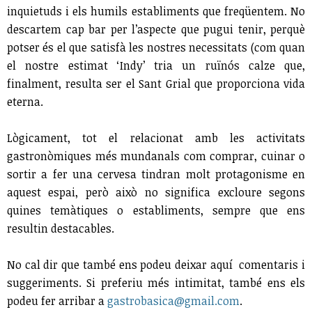
inquietuds i els humils establiments que freqüentem. No
descartem cap bar per l’aspecte que pugui tenir, perquè
potser és el que satisfà les nostres necessitats (com quan
el nostre estimat ‘Indy’ tria un ruïnós calze que,
finalment, resulta ser el Sant Grial que proporciona vida
eterna.
Lògicament, tot el relacionat amb les activitats
gastronòmiques més mundanals com comprar, cuinar o
sortir a fer una cervesa tindran molt protagonisme en
aquest espai, però això no significa excloure segons
quines temàtiques o establiments, sempre que ens
resultin destacables.
No cal dir que també ens podeu deixar aquí comentaris i
suggeriments. Si preferiu més intimitat, també ens els
podeu fer arribar a
gastrobasica@gmail.com
.