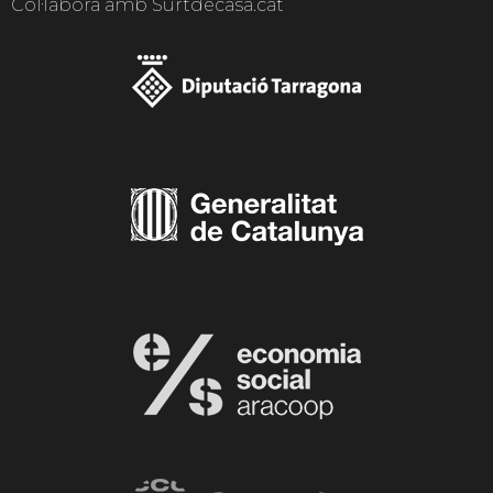
Col·labora amb Surtdecasa.cat