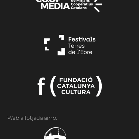
Web allotjada amb: