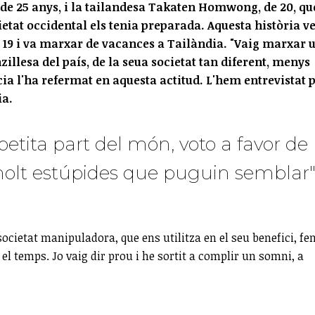
 de 25 anys, i la tailandesa Takaten Homwong, de 20, qu
ietat occidental els tenia preparada. Aquesta història v
a 19 i va marxar de vacances a Tailàndia. "Vaig marxar 
illesa del país, de la seua societat tan diferent, menys
cia l'ha refermat en aquesta actitud. L'hem entrevistat 
ia.
etita part del món, voto a favor de
r molt estúpides que puguin semblar
cietat manipuladora, que ens utilitza en el seu benefici, fe
é el temps. Jo vaig dir prou i he sortit a complir un somni, a