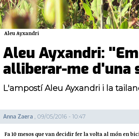
Aleu Ayxandri
Aleu Ayxandri: "Emp
alliberar-me d'una
L'ampostí Aleu Ayxandri i la tail
Anna Zaera
, 09/05/2016 - 10:47
Fa 10 mesos que van decidir fer la volta al món en bic