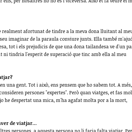
ells, per nosaltres no ho és i viceversa. Això et fa veure el 
 realment afortunat de tindre a la meva dona lluitant al me
ésseu imaginar de la paraula conviure junts. Ella també m'aju
sa, tot i els prejudicis de que una dona tailandesa ve d'un pa
t ni tindria l'esperit de superació que tinc amb ella al meu
atjar?
 en una gent. Tot i això, ens pensem que ho sabem tot. A més,
consideren persones "expertes". Però quan viatges, et fas mol
 jo he despertat una mica, m'ha agafat molta por a la mort,
ver de viatjar...
altres persones, a aquesta persona no li faria falta viatjar. Pe