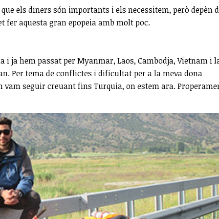
rt que els diners són importants i els necessitem, però depèn 
et fer aquesta gran epopeia amb molt poc.
dia i ja hem passat per Myanmar, Laos, Cambodja, Vietnam i l
ran. Per tema de conflictes i dificultat per a la meva dona
ran vam seguir creuant fins Turquia, on estem ara. Properamen