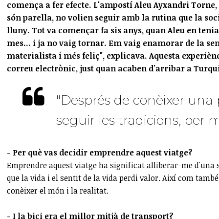
comença a fer efecte. L'ampostí Aleu Ayxandri Torne,
són parella, no volien seguir amb la rutina que la soc
lluny. Tot va començar fa sis anys, quan Aleu en teni
mes... i ja no vaig tornar. Em vaig enamorar de la senz
materialista i més feliç", explicava. Aquesta experièn
correu electrònic, just quan acaben d'arribar a Turqu
"Després de conèixer una p
seguir les tradicions, pe
- Per què vas decidir emprendre aquest viatge?
Emprendre aquest viatge ha significat alliberar-me d'una so
que la vida i el sentit de la vida perdi valor. Així com tamb
conèixer el món i la realitat.
- I la bici era el millor mitjà de transport?