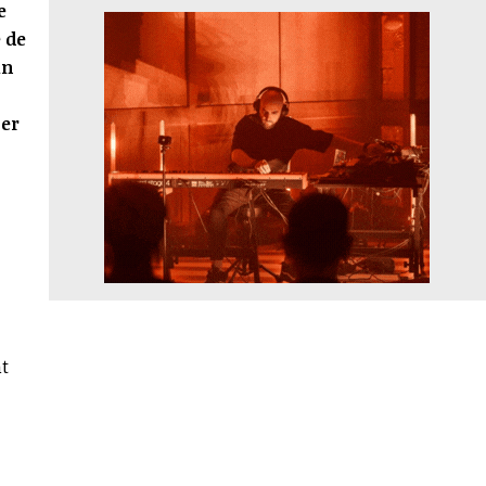
e
e de
un
per
"
nt