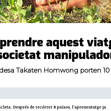
rendre aquest viatg
 societat manipulado
andesa Takaten Homwong porten 10 
icleta. Després de recórrer 8 països, l'aprenentatge ja