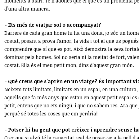
moments a diari. Te n'adones que el que és un problema per 
d'una altra manera.
- Ets més de viatjar sol o acompanyat?
Darrere de cada gran home hi ha una dona, jo sóc un home
costat, posant a prova l'amor, la vida i tot el que us pogu
comprendre que sí que es pot. Això demostra la seva fortale
dominat pels homes. Sol no seria ni la meitat de fort, valen
costat. Ella és el meu petit món, dins d'aquest gran món.
- Què creus que s'aprèn en un viatge? És important vi
Neixem tots limitats, limitats en un espai, en una cultura,
aquells que fa més anys que estan en aquest petit espai es 
petit, entens que no ets ningú, i que no sabem res. Ara que
perquè sé totes les coses que em perdria!
- Potser hi ha gent que pot crèixer i aprendre sense ha
Crec que si algú té la capacitat real de posar-se a la pell d'