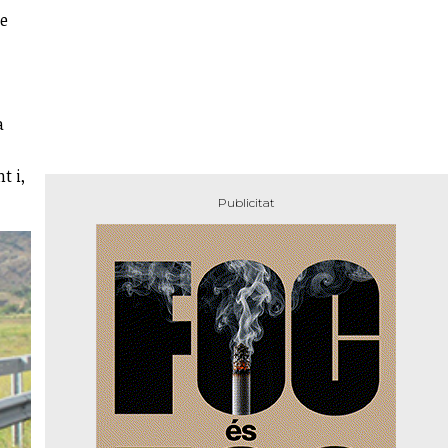
de
a
t i,