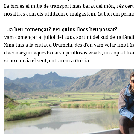
La bici és el mitjà de transport més barat del món, i és ce
nosaltres com els utilitzem o malgastem. La bici em perm
- Ja heu començat? Per quins llocs heu passat?
Vam començar al juliol del 2015, sortint del sud de Tailàn
Xina fins a la ciutat d'Urumchi, des d'on vam volar fins l'I
d'aconseguir aquests cars i perillosos visats, un cop a l'I
si no canvia el vent, entrarem a Grècia.