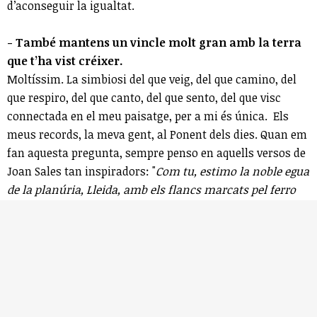
d’aconseguir la igualtat.
- També mantens un vincle molt gran amb la terra
que t’ha vist créixer.
Moltíssim. La simbiosi del que veig, del que camino, del
que respiro, del que canto, del que sento, del que visc
connectada en el meu paisatge, per a mi és única. Els
meus records, la meva gent, al Ponent dels dies. Quan em
fan aquesta pregunta, sempre penso en aquells versos de
Joan Sales tan inspiradors: "
Com tu, estimo la noble egua
de la planúria, Lleida, amb els flancs marcats pel ferro
de la injúria. Sovint, pels capaltards plens de sagrada por,
vaig errabundejar, deixant en la foscor la ciutat sense
mur, pels grans camps sense serra
."
- Què és per tu la cultura? I la poesia i la música?
La poesia i la música són més necessàries que mai, i ens