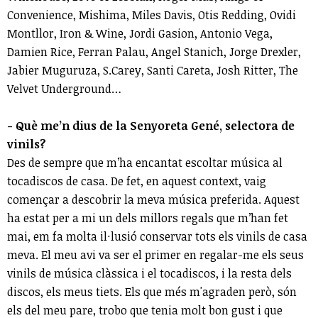
Convenience, Mishima, Miles Davis, Otis Redding, Ovidi
Montllor, Iron & Wine, Jordi Gasion, Antonio Vega,
Damien Rice, Ferran Palau, Angel Stanich, Jorge Drexler,
Jabier Muguruza, S.Carey, Santi Careta, Josh Ritter, The
Velvet Underground…
- Què me’n dius de la Senyoreta Gené, selectora de
vinils?
Des de sempre que m’ha encantat escoltar música al
tocadiscos de casa. De fet, en aquest context, vaig
començar a descobrir la meva música preferida. Aquest
ha estat per a mi un dels millors regals que m’han fet
mai, em fa molta il·lusió conservar tots els vinils de casa
meva. El meu avi va ser el primer en regalar-me els seus
vinils de música clàssica i el tocadiscos, i la resta dels
discos, els meus tiets. Els que més m'agraden però, són
els del meu pare, trobo que tenia molt bon gust i que