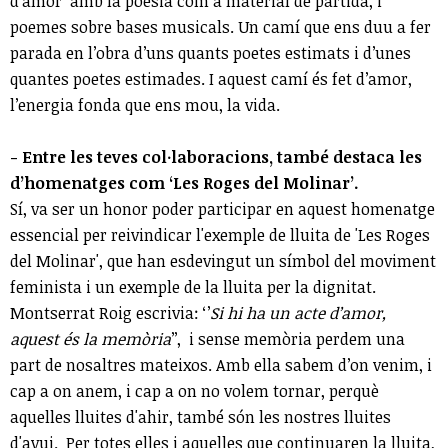
d’amor amb la poesia com a material de partida, i
poemes sobre bases musicals. Un camí que ens duu a fer
parada en l’obra d’uns quants poetes estimats i d’unes
quantes poetes estimades. I aquest camí és fet d’amor,
l’energia fonda que ens mou, la vida.
- Entre les teves col·laboracions, també destaca les
d’homenatges com ‘Les Roges del Molinar’.
Sí, va ser un honor poder participar en aquest homenatge
essencial per reivindicar l'exemple de lluita de 'Les Roges
del Molinar', que han esdevingut un símbol del moviment
feminista i un exemple de la lluita per la dignitat.
Montserrat Roig escrivia: ‘’
Si hi ha un acte d’amor,
aquest és la memòria
’’, i sense memòria perdem una
part de nosaltres mateixos. Amb ella sabem d’on venim, i
cap a on anem, i cap a on no volem tornar, perquè
aquelles lluites d'ahir, també són les nostres lluites
d'avui. Per totes elles i aquelles que continuaren la lluita,