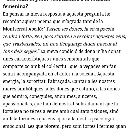
femenina?
En pensar la meva resposta a aquesta pregunta he
recordat aquest poema que m’agrada tant de la
Montserrat Abelló: ‘’
Parlen les dones, la seva poesia
tendra i forta. Ben pocs s’aturen a escoltar aquestes veus,
que, trasbalsades, un nou llenguatge diuen nascut al
fons dels segles
.’’ La meva condició de dona m’ha donat
unes característiques i unes sensibilitats que
comparteixo amb el col·lectiu i que, a vegades em fan
sentir acompanyada en el dolor i la soledat. Aquesta
energia, la sororitat, l’abraçada. Cantar a les nostres
mares simbòliques, a les dones que estimo, a les dones
que admiro, conegudes, anònimes, sinceres,
apassionades, que han demostrat sobradament que la
fortalesa no té res a veure amb qualitats físiques, sinó
amb la fortalesa que ens aporta la nostra psicologia
emocional. Les que plorem, però som fortes i fermes quan