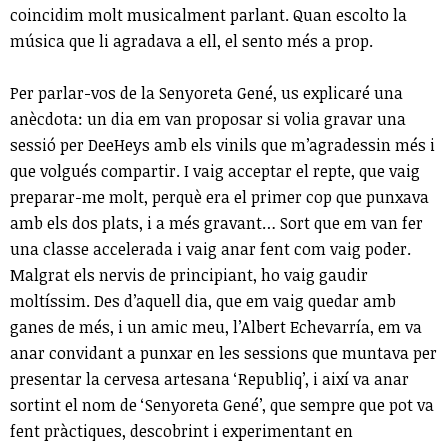
coincidim molt musicalment parlant. Quan escolto la
música que li agradava a ell, el sento més a prop.
Per parlar-vos de la Senyoreta Gené, us explicaré una
anècdota: un dia em van proposar si volia gravar una
sessió per DeeHeys amb els vinils que m’agradessin més i
que volgués compartir. I vaig acceptar el repte, que vaig
preparar-me molt, perquè era el primer cop que punxava
amb els dos plats, i a més gravant… Sort que em van fer
una classe accelerada i vaig anar fent com vaig poder.
Malgrat els nervis de principiant, ho vaig gaudir
moltíssim. Des d’aquell dia, que em vaig quedar amb
ganes de més, i un amic meu, l’Albert Echevarría, em va
anar convidant a punxar en les sessions que muntava per
presentar la cervesa artesana ‘Republiq’, i així va anar
sortint el nom de ‘Senyoreta Gené’, que sempre que pot va
fent pràctiques, descobrint i experimentant en