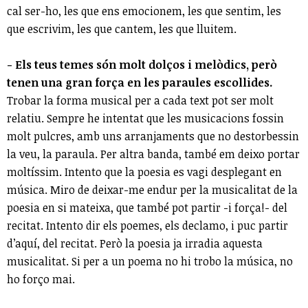
cal ser-ho, les que ens emocionem, les que sentim, les
que escrivim, les que cantem, les que lluitem.
- Els teus temes són molt dolços i melòdics, però
tenen una gran força en les paraules escollides.
Trobar la forma musical per a cada text pot ser molt
relatiu. Sempre he intentat que les musicacions fossin
molt pulcres, amb uns arranjaments que no destorbessin
la veu, la paraula. Per altra banda, també em deixo portar
moltíssim. Intento que la poesia es vagi desplegant en
música. Miro de deixar-me endur per la musicalitat de la
poesia en si mateixa, que també pot partir -i força!- del
recitat. Intento dir els poemes, els declamo, i puc partir
d’aquí, del recitat. Però la poesia ja irradia aquesta
musicalitat. Si per a un poema no hi trobo la música, no
ho forço mai.