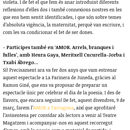
violeta. I de fet el que fem és anar introduint diferents
reflexions d’elles dos i també connexions nostres en les
que ens hem sentit identificades, i que són sobre temes
d’absoluta vigència, la maternitat, perquè van escriure, i
com les va condicionar el fet de ser dones.
- Participes també en ‘AMOR. Arrels, branques i
fulles’, amb Heura Gaya, Meritxell Cucurella-Jorba i
Txabi Ábrego...
Sí! Precisament ara va fer dos anys que vam estrenar
aquest espectacle a La Farinera de Juneda, gràcies al
Ramon Giné, que ens va proposar de preparar un
espectacle únic per celebrar el dia de la poesia. I des de
llavors, que encara seguim! De fet, aquest divendres, 9 de
març, farem l’
AMOR a Tarragona
, així que aprofitaré
l’avinentesa per convidar als lectors a venir al Teatre
Magatzem i acompanyar-nos en aquest recorregut