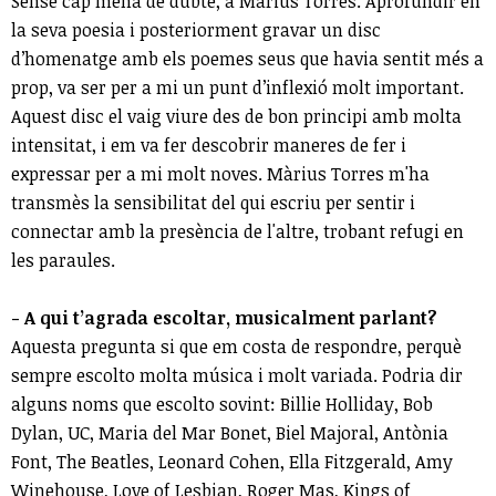
Sense cap mena de dubte, a Màrius Torres. Aprofundir en
la seva poesia i posteriorment gravar un disc
d’homenatge amb els poemes seus que havia sentit més a
prop, va ser per a mi un punt d’inflexió molt important.
Aquest disc el vaig viure des de bon principi amb molta
intensitat, i em va fer descobrir maneres de fer i
expressar per a mi molt noves. Màrius Torres m'ha
transmès la sensibilitat del qui escriu per sentir i
connectar amb la presència de l'altre, trobant refugi en
les paraules.
- A qui t’agrada escoltar, musicalment parlant?
Aquesta pregunta si que em costa de respondre, perquè
sempre escolto molta música i molt variada. Podria dir
alguns noms que escolto sovint: Billie Holliday, Bob
Dylan, UC, Maria del Mar Bonet, Biel Majoral, Antònia
Font, The Beatles, Leonard Cohen, Ella Fitzgerald, Amy
Winehouse, Love of Lesbian, Roger Mas, Kings of