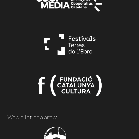
Web allotjada amb: