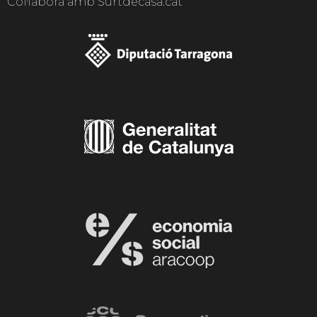
Col·labora amb Surtdecasa.cat