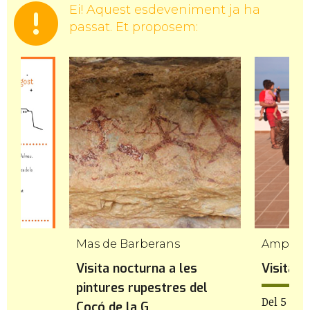
Ei! Aquest esdeveniment ja ha
passat. Et proposem:
Mas de Barberans
Ampost
Visita nocturna a les
Visita 
pintures rupestres del
Del 5 al 9
Cocó de la G...