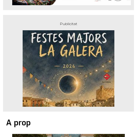
A prop