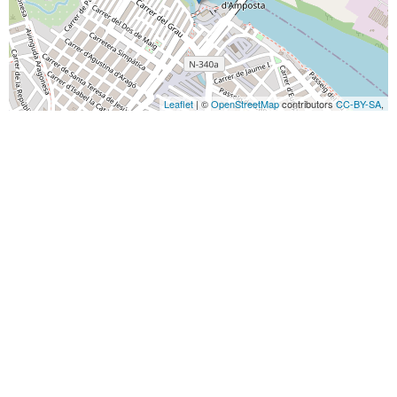
Leaflet
| ©
OpenStreetMap
contributors
CC-BY-SA
,