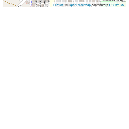
Leaflet
| ©
OpenStreetMap
contributors
CC-BY-SA
,