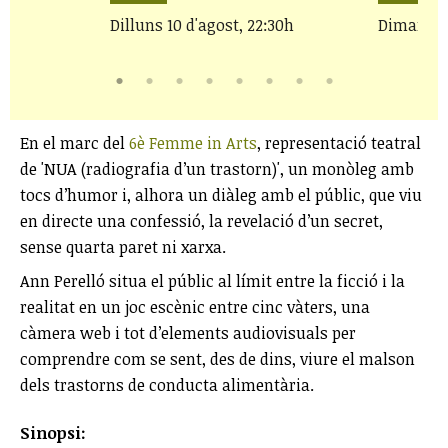
Dilluns 10 d'agost, 22:30h
Dimarts 1
En el marc del
6è Femme in Arts
, representació teatral
de 'NUA (radiografia d’un trastorn)', un monòleg amb
tocs d’humor i, alhora un diàleg amb el públic, que viu
en directe una confessió, la revelació d’un secret,
sense quarta paret ni xarxa.
Ann Perelló situa el públic al límit entre la ficció i la
realitat en un joc escènic entre cinc vàters, una
càmera web i tot d’elements audiovisuals per
comprendre com se sent, des de dins, viure el malson
dels trastorns de conducta alimentària.
Sinopsi: