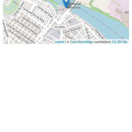
Leaflet
| ©
OpenStreetMap
contributors
CC-BY-SA
,