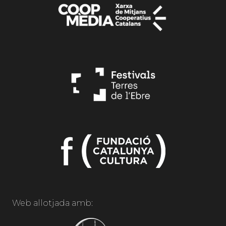
Web allotjada amb: