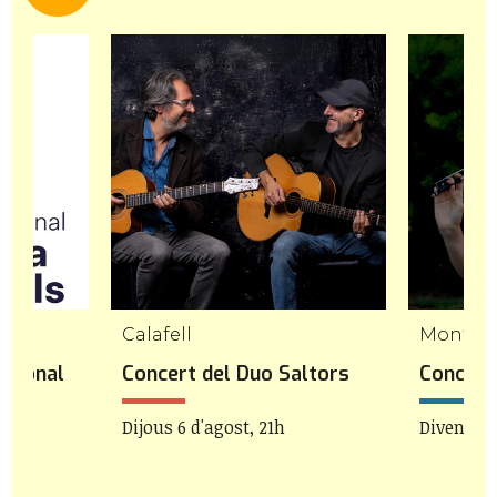
Calafell
Mont-ro
acional
Concert del Duo Saltors
Concert 
rils
Dijous 6 d'agost, 21h
Divendres