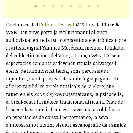
En el marc de l'
Eufònic Festival
AV SHow de
Flore &
WSK
. Deu anys porta ja evolucionant l’aliança
audiovisual entre la DJ i compositora electrònica Flore
i l’artista digital Yannick Moréteau, membre fundador
del col·lectiu pioner del VJing a França WSK. Els seus
espectacles conjunts esdevenen rituals salvatges i
eteris, de lluminositat tensa, sons percussius i
hipnòtics, i amb profusió de simbologia pagana. Hi
afloren també les arrels musicals de la Flore, que
rauen en els
sound systems
jamaicans, la psicodèlia,
el breakbeat i la música tradicional africana. Pilar de
l’escena bass music francesa i avesada a col·laborar
en espectacles de dansa i performance, la seva
simbiosi amb l’instint visual i escenogràfic de Yannick
és absolutament irresistible, no us ho podeu perdre!