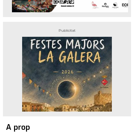
A prop