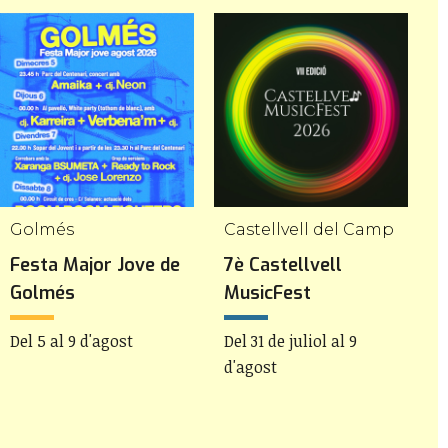
Golmés
Castellvell del Camp
C
Festa Major Jove de
7è Castellvell
5
Golmés
MusicFest
I
M
Del 5 al 9 d'agost
Del 31 de juliol al 9
d'agost
D