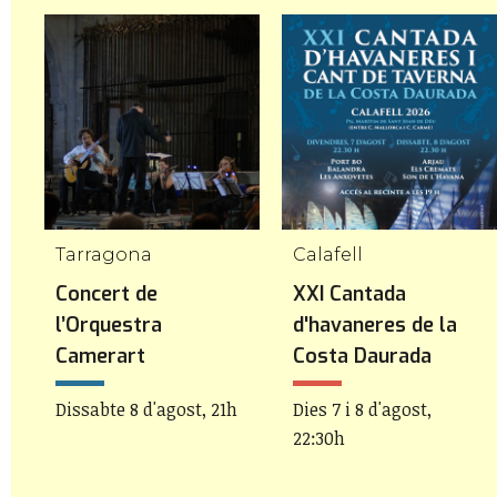
Tarragona
Calafell
a
Concert de
XXI Cantada
l’Orquestra
d'havaneres de la
Camerart
Costa Daurada
Dissabte 8 d'agost, 21h
Dies 7 i 8 d'agost,
22:30h