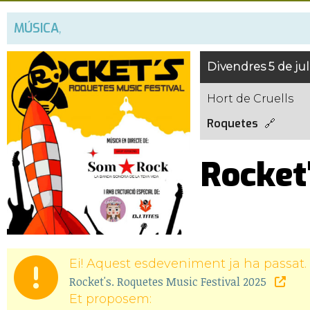
MÚSICA
,
Divendres 5 de jul
Hort de Cruells
Roquetes
Rocket
Ei! Aquest esdeveniment ja ha passat. 
Rocket's. Roquetes Music Festival 2025
Et proposem: