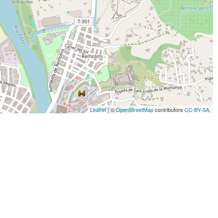
Leaflet
| ©
OpenStreetMap
contributors
CC-BY-SA
,