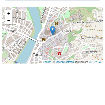
+
−
Leaflet
| ©
OpenStreetMap
contributors
CC-BY-SA
,