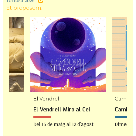
Tortosa 2026
Et proposem:
El Vendrell
Cambril
es.
El Vendrell Mira al Cel
Cambrils
'
Del 15 de maig al 12 d'agost
Dimecres 
1h