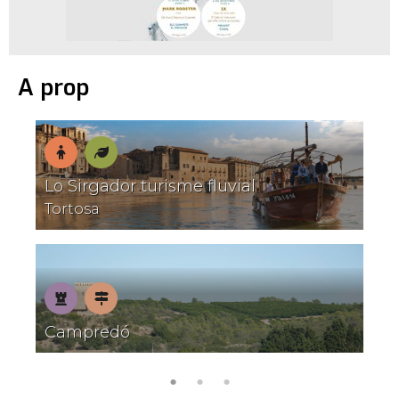
A prop
En
Natura
Lo Sirgador turisme fluvial
família
S
Tortosa
H
Patrimoni
Pobles
Campredó
S
amb
encant