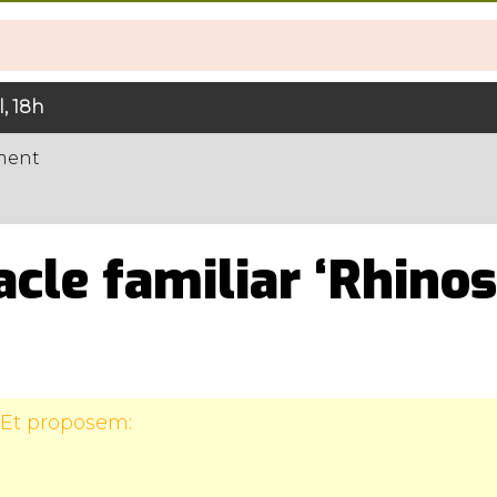
l, 18h
ament
cle familiar ‘Rhinos
 Et proposem: