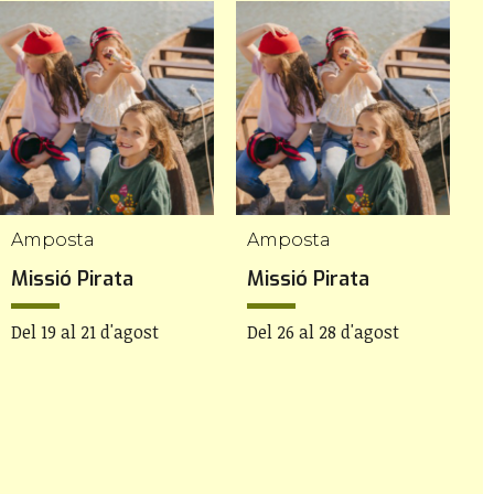
Amposta
Amposta
A
Missió Pirata
Missió Pirata
P
'
Del 19 al 21 d'agost
Del 26 al 28 d'agost
D
d