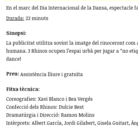
En el marc del Dia Internacional de la Dansa, espectacle fa
Durada:
22 minuts
Sinopsi:
La publicitat utilitza sovint la imatge del rinoceront com 
humana. 3 Rhinos ocupen l’espai urbà per jugar a “no etique
dance!
Preu:
Assistència lliure i gratuïta
Fitxa tècnica:
Coreografies: Xavi Blanco i Bea Vergés
Confecció dels Rhinos: Dulcie Best
Dramatúrgia i Direcció: Ramon Molins
Intèrprets: Albert García, Jordi Gilabert, Gisela Guitart, À