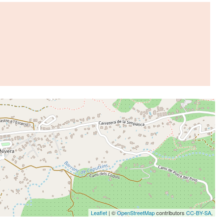
Leaflet
| ©
OpenStreetMap
contributors
CC-BY-SA
,