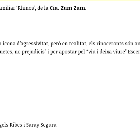
miliar ‘Rhinos’, de la
Cia. Zum Zum
.
a icona d’agressivitat, però en realitat, els rinoceronts són a
tes, no prejudicis” i per apostar pel “viu i deixa viure” Esce
ngels Ribes i Saray Segura