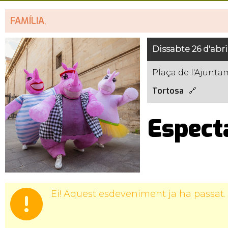
FAMÍLIA
,
Dissabte 26 d'abri
Plaça de l'Ajunt
Tortosa
Especta
Ei! Aquest esdeveniment ja ha passat.